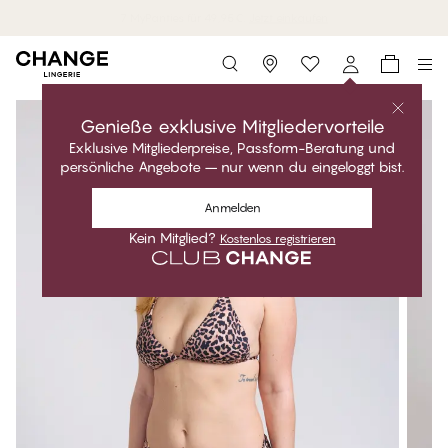
7 MyPanties für 49,95€.
Jetzt einkaufen
Storefinder
Genieße exklusive Mitgliedervorteile
Exklusive Mitgliederpreise, Passform-Beratung und
persönliche Angebote – nur wenn du eingeloggt bist.
Anmelden
Kein Mitglied?
Kostenlos registrieren