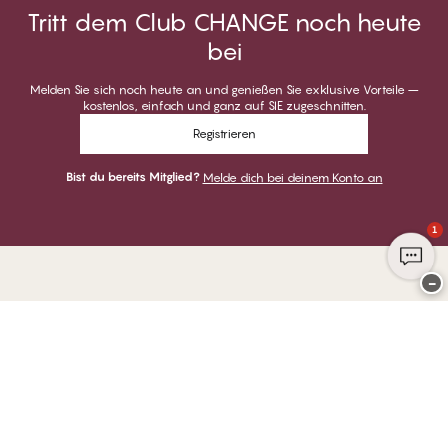
Tritt dem Club CHANGE noch heute
bei
Melden Sie sich noch heute an und genießen Sie exklusive Vorteile –
kostenlos, einfach und ganz auf SIE zugeschnitten.
Registrieren
Bist du bereits Mitglied?
Melde dich bei deinem Konto an
1
−
Danke für deinen Besuch bei
CHANGE Lingerie
ZAHLUNGSARTEN