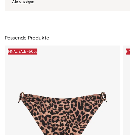
Alle anzeigen
Passende Produkte
FINAL SALE -50%
FINA