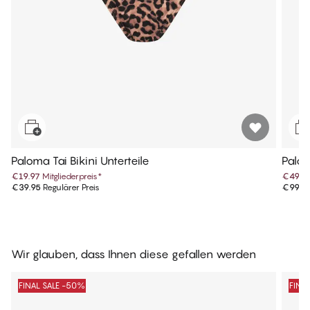
Paloma Tai Bikini Unterteile
Palo
€19.97
Mitgliederpreis
*
€49.9
€39.95
Regulärer Preis
€99.9
Wir glauben, dass Ihnen diese gefallen werden
FINAL SALE -50%
FINA