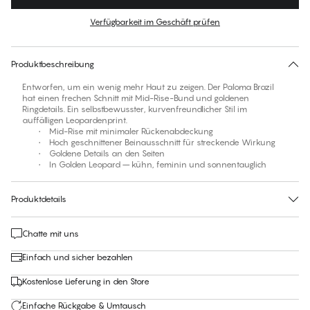
Farbe
:
Golden Leopard
Verfügbarkeit im Geschäft prüfen
Für diesen Artikel gibt es keine empfohlene Größe
30 Tage Rückgabe | Kostenlose Lieferung an den Shop
Produktbeschreibung
Entworfen, um ein wenig mehr Haut zu zeigen. Der Paloma Brazil
hat einen frechen Schnitt mit Mid-Rise-Bund und goldenen
Ringdetails. Ein selbstbewusster, kurvenfreundlicher Stil im
auffälligen Leopardenprint.
• Mid-Rise mit minimaler Rückenabdeckung
• Hoch geschnittener Beinausschnitt für streckende Wirkung
• Goldene Details an den Seiten
• In Golden Leopard – kühn, feminin und sonnentauglich
Produktdetails
Chatte mit uns
Einfach und sicher bezahlen
Kostenlose Lieferung in den Store
Einfache Rückgabe & Umtausch