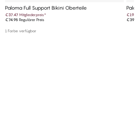
Paloma Full Support Bikini Oberteile
Palom
€37.47
Mitgliederpreis
*
€19.9
€74.95
Regulärer Preis
€39.9
1 Farbe verfügbar