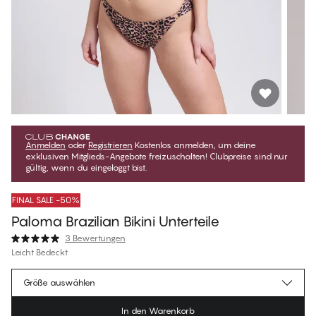
Anmelden
oder
Registrieren
Kostenlos anmelden, um deine
exklusiven Mitglieds-Angebote freizuschalten! Clubpreise sind nur
gültig, wenn du eingeloggt bist.
FINAL SALE -50%
Paloma Brazilian Bikini Unterteile
3 Bewertungen
Leicht Bedeckt
€19.97
Mitgliederpreis
*
Größe auswählen
€39.95
Regulärer Preis
In den Warenkorb