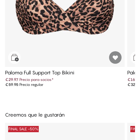
Paloma Full Support Top Bikini
Palom
€29.97
Precio para socios
*
€16.4
€59.95
Precio regular
€32.9
Creemos que le gustarán
FINAL SALE -50%
FINA