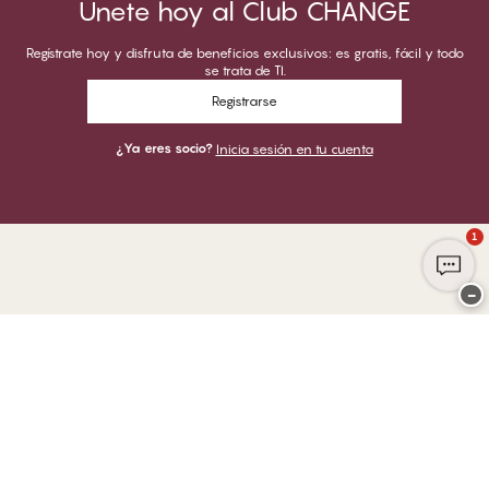
Únete hoy al Club CHANGE
Regístrate hoy y disfruta de beneficios exclusivos: es gratis, fácil y todo
se trata de TI.
Registrarse
¿Ya eres socio?
Inicia sesión en tu cuenta
1
−
Gracias por visitar
CHANGE Lingerie
PUEDES PAGAR CON