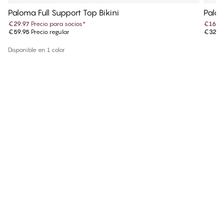
Paloma Full Support Top Bikini
Palom
€29.97
Precio para socios
*
€16.4
€59.95
Precio regular
€32.9
Disponible en 1 color