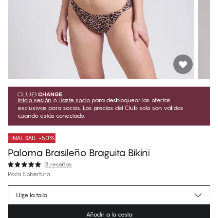
Inicia sesión
o
Hazte socio
para desbloquear las ofertas
exclusivas para socios. Los precios del Club solo son válidos
cuando estás conectado.
FINAL SALE -50%
Paloma Brasileño Braguita Bikini
3 reseñas
Poca Cobertura
€14.97
Precio para socios
*
Elige la talla
€29.95
Precio regular
Añadir a la cesta