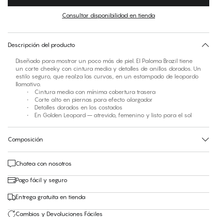
Color
:
Golden Leopard
Consultar disponibilidad en tienda
No hay talla sugerida para este artículo
30 días de devolución | Envío gratuito a la tienda
Descripción del producto
Diseñado para mostrar un poco más de piel. El Paloma Brazil tiene
un corte cheeky con cintura media y detalles de anillos dorados. Un
estilo seguro, que realza las curvas, en un estampado de leopardo
llamativo.
• Cintura media con mínima cobertura trasera
• Corte alto en piernas para efecto alargador
• Detalles dorados en los costados
• En Golden Leopard – atrevido, femenino y listo para el sol
Composición
Chatea con nosotros
Pago fácil y seguro
Entrega gratuita en tienda
Cambios y Devoluciones Fáciles