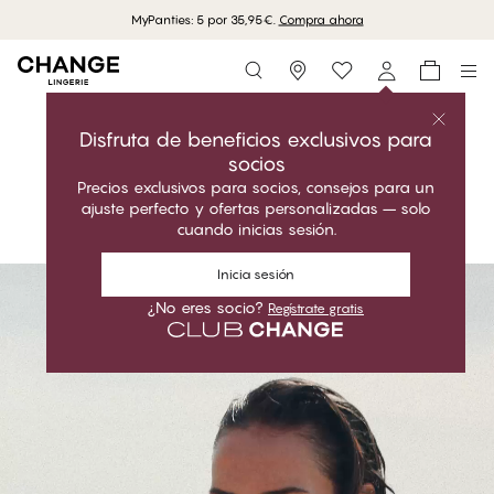
Envío gratuito en compras superiores a 70 EUR
Storefinder
Comprar la colección
MARISOL LUXE
Disfruta de beneficios exclusivos para
socios
Clásico. Funcional. Ajuste perfecto.
Precios exclusivos para socios, consejos para un
ajuste perfecto y ofertas personalizadas – solo
Comprar la colección
cuando inicias sesión.
#30
Inicia sesión
¿No eres socio?
Regístrate gratis