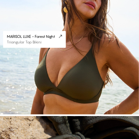
MARISOL LUXE - Forest Night
Triangular Top Bikini
#30