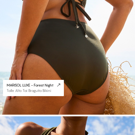
MARISOL LUXE - Forest Night
Talle Alto Tai Braguita Bikini
#30