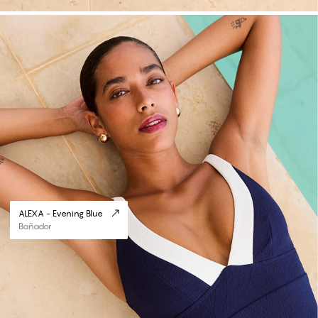
#30
ALEXA - Evening Blue
Bañador