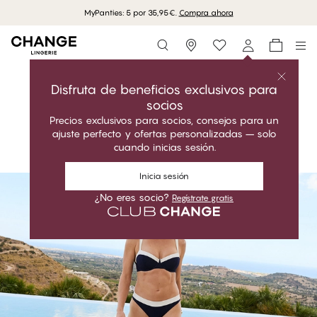
Envío gratuito en compras superiores a 70 EUR
Storefinder
Comprar la colección
ALEXA
Disfruta de beneficios exclusivos para
socios
Atemporal. Elegante. Ajuste perfecto.
Precios exclusivos para socios, consejos para un
ajuste perfecto y ofertas personalizadas – solo
Comprar la colección
cuando inicias sesión.
#30
Inicia sesión
¿No eres socio?
Regístrate gratis