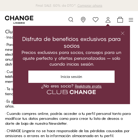
Final SALE: 50% de DTO*.
Comprar ahora
Storefinder
Club CHANGE - Condiciones generales
Hacerme miembro del Club CHANGE
Club CHANGE términos
· Inscribirte al Club CHANGE es gratis.
Disfruta de beneficios exclusivos para
·
Para ser miembro del Club CHANGE, debes aceptar recibir nuestro
socios
newsletter. Puedes cancelar tu consentimiento para recibir marketing
Precios exclusivos para socios, consejos para un
electrónico en cualquier momento dándote de baja de nuestro boletín. Si
ajuste perfecto y ofertas personalizadas – solo
anulas tu suscripción a nuestro boletín, también aceptas dejar de
cuando inicias sesión.
disfrutar de las ventajas del Club CHANGE.
· Cuando compres en nuestras tiendas, deberás utilizar tu número de
teléfono o correo electrónico como número de referencia para tu
Inicia sesión
membresía del Club CHANGE.
¿No eres socio?
Regístrate gratis
· Te inscribes simplemente rellenando el formulario en una de nuestras
tiendas o en nuestra página web.
· Es gratis ser socio del Club CHANGE – pero deberías ser mayor de 16
años.
· Cuando compres online, podrás acceder a tu perfil personal tanto para
modificar tus datos personales como para crear tu lista de deseos o
darte de baja de nuestra Newsletter.
· CHANGE Lingerie no se hace responsable de las pérdidas causadas por
omisiones o errores en la información almacenada en tu perfil.