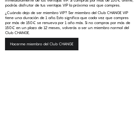
inmediatamente de tus ventajas VIP. Si compras por más de 150€ online,
podrás disfrutar de tus ventajas VIP la próxima vez que compres.
¿Cuándo dejo de ser miembro VIP? Ser miembro del Club CHANGE VIP
tiene una duración de 1 año. Esto significa que cada vez que compres
por más de 150€ se renueva por 1 año más. Si no compras por más de
150€ en un plazo de 12 meses, volverás a ser un miembro normal del
Club CHANGE.
Hacerme miembro del Club CHANGE