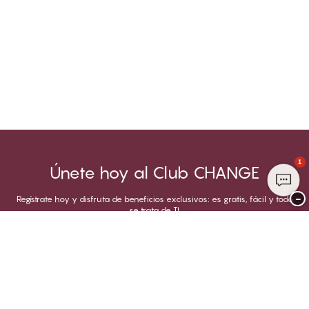
1
Únete hoy al Club CHANGE
−
Regístrate hoy y disfruta de beneficios exclusivos: es gratis, fácil y todo
se trata de TI.
Registrarse
¿Ya eres socio?
Inicia sesión en tu cuenta