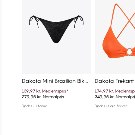
Dakota Mini Brazilian Bikini
Dakota Trekant 
Trusse
139,97 kr.
Medlemspris
*
174,97 kr.
Medlemspr
279,95 kr.
Normalpris
349,95 kr.
Normalpri
Tilføj til kurv
Tilføj til 
Findes i 1 farve
Findes i flere farver