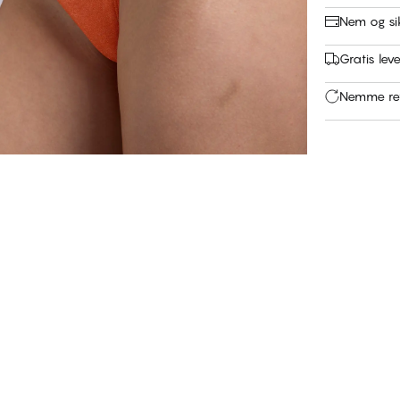
Nem og si
Gratis leve
Nemme ret