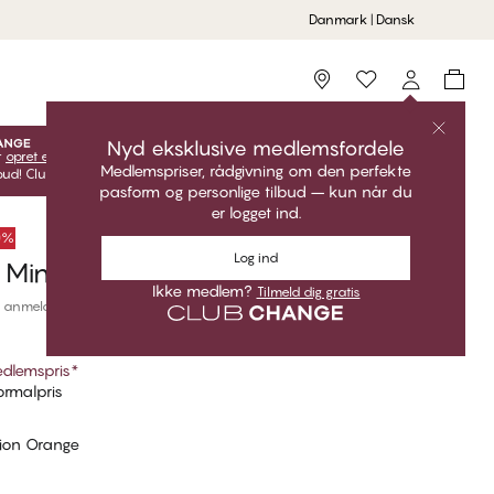
Danmark | Dansk
Storefinder
Nyd eksklusive medlemsfordele
r
opret en gratis konto
for at få adgang til dine eksklusive
Medlemspriser, rådgivning om den perfekte
ud! Club CHANGE-priser er kun gyldige, når du er logget ind.
pasform og personlige tilbud – kun når du
er logget ind.
50%
Log ind
Mini Brazilian Bikini Trusse
Ikke medlem?
Tilmeld dig gratis
 anmeldelser
dlemspris
*
rmalpris
lion Orange