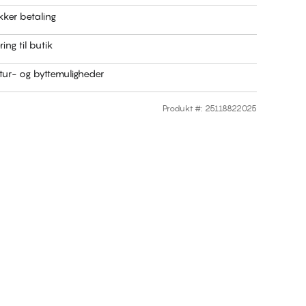
kker betaling
ring til butik
ur- og byttemuligheder
Produkt #
:
25118822025