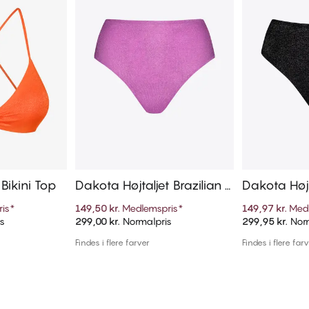
Bikini Top
Dakota Højtaljet Brazilian B
Dakota Højt
ikini Trusse
ikini Trusse
is
*
149,50 kr.
Medlemspris
*
149,97 kr.
Med
s
299,00 kr.
Normalpris
299,95 kr.
Norm
kurv
Tilføj til kurv
Til
Findes i flere farver
Findes i flere far