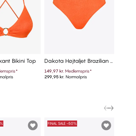
ant Bikini Top
Dakota Højtaljet Brazilian B
ikini Trusse
emspris
*
149,97 kr.
Medlemspris
*
alpris
299,95 kr.
Normalpris
føj til kurv
Tilføj til kurv
0%
FINAL SALE -50%
FINAL S