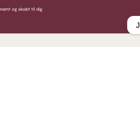
 nemt og skabt til dig.
J
LUB CHANGE
HJÆLP
VORES
 Club CHANGE
Levering
Om CHA
dlemsbetingelser
Returnering
Find bu
iv medlem
Gavekort
Karrie
g ind
Find din BH størrelse
Socialt
Se alle FAQ emner
B2B
Kontakt os
Politik for whistleblowere