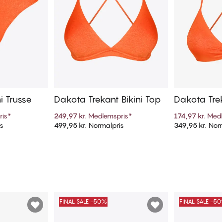
i Trusse
Dakota Trekant Bikini Top
Dakota Trek
ris
*
249,97 kr.
Medlemspris
*
174,97 kr.
Medl
s
499,95 kr.
Normalpris
349,95 kr.
Norm
kurv
Tilføj til kurv
Til
FINAL SALE -50%
FINAL SALE -5