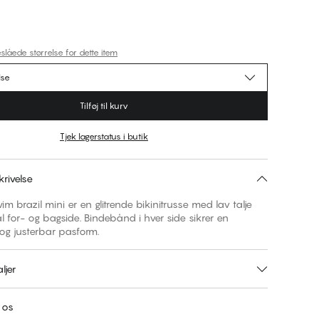
slåede størrelse for dette item
lse
Tilføj til kurv
Tjek lagerstatus i butik
rivelse
m brazil mini er en glitrende bikinitrusse med lav talje
 for- og bagside. Bindebånd i hver side sikrer en
og justerbar pasform.
ljer
 os