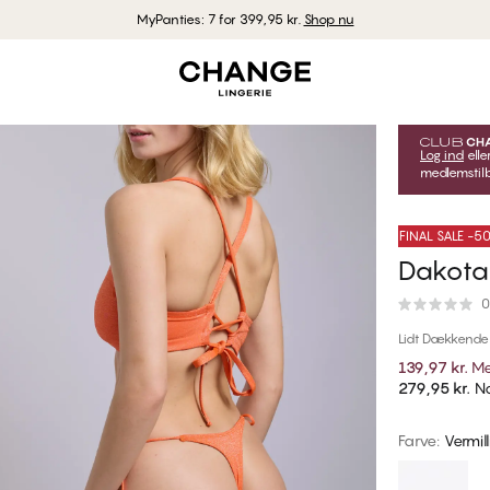
MyPanties: 7 for 399,95 kr.
Shop nu
Log ind
elle
medlemstilb
FINAL SALE -
Dakota 
0
Lidt Dækkende
139,97 kr.
Me
279,95 kr.
No
Farve
:
Vermil