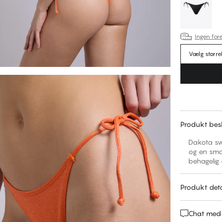
Ingen fore
Vælg større
Produkt besk
Dakota swi
og en smal
behagelig 
Produkt deta
Chat med