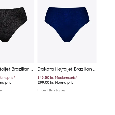
aljet Brazilian B
Dakota Højtaljet Brazilian B
Sunny M
ikini Trusse
russe
lemspris
*
149,50 kr.
Medlemspris
*
125,00 kr
alpris
299,00 kr.
Normalpris
250,00 kr
føj til kurv
Tilføj til kurv
ver
Findes i flere farver
Findes i 1 