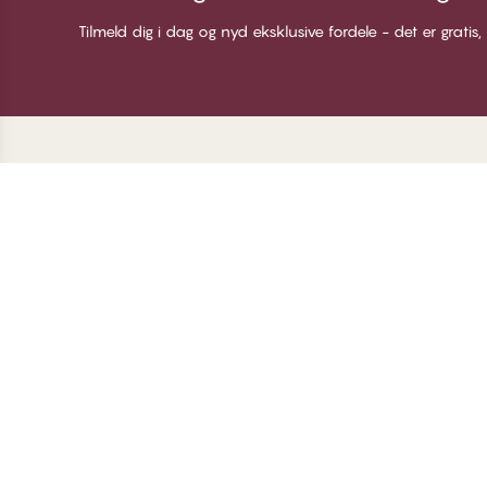
Tilmeld dig i dag og nyd eksklusive fordele - det er gratis,
Tak for at du besøgte
C
CHANGE Lingerie
Om
Me
Bl
Lo