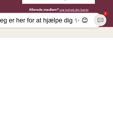
Allerede medlem?
Log ind på din konto
1
eg er her for at hjælpe dig ✨ 😊
 VIRKSOMHED
HER KAN DU BETALE MED
NGE Lingerie
tik
VI SENDER MED
re hos CHANGE
 ansvar