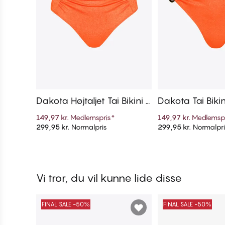
Dakota Højtaljet Tai Bikini T
Dakota Tai Bikin
russe
149,97 kr.
Medlemspris
*
149,97 kr.
Medlemsp
299,95 kr.
Normalpris
299,95 kr.
Normalpri
Tilføj til kurv
Tilføj til 
Vi tror, du vil kunne lide disse
FINAL SALE -50%
FINAL SALE -50%