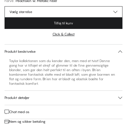
Farve
:
Peachskin w. Metallic Fiber
Vælg størrelse
Tilføj til kurv
Click & Collect
Find din størrelse
30 dages returret | Gratis levering til butik
Produkt beskrivelse
Taylor kollektionen som du kender den, men med et tvist! Denne
gang har vi tilføjet et strejf af glimmer til de fine gennemsigtige
blonder, som gør den helt perfekt til en aften i byen. Bh'en
kombinerer fantastisk støtte med et blødt løft, som giver barmen en
flot og rundere form. Bh'en har et blødt og elastisk bælte for
fantastisk komfort.
Produkt detaljer
Chat med os
Nem og sikker betaling