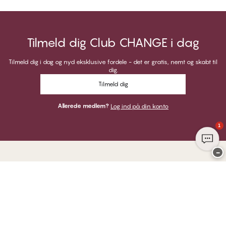
Tilmeld dig Club CHANGE i dag
Tilmeld dig i dag og nyd eksklusive fordele - det er gratis, nemt og skabt til
dig.
Tilmeld dig
Allerede medlem?
Log ind på din konto
1
−
Tak for at du besøgte
CHANGE Lingerie