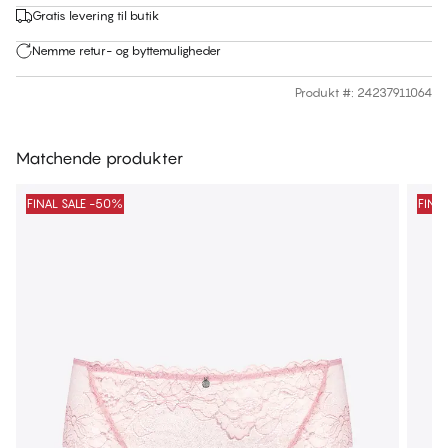
Gratis levering til butik
Nemme retur- og byttemuligheder
Produkt #
:
24237911064
Matchende produkter
FINAL SALE -50%
FINA