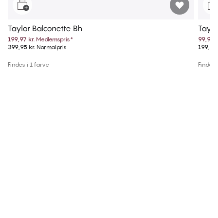
Taylor Balconette Bh
Taylo
199,97 kr.
Medlemspris
*
99,97 k
399,95 kr.
Normalpris
199,95 
Findes i 1 farve
Findes i