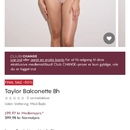
Log ind
eller
opret en gratis konto
for at få adgang til dine
eksklusive medlemstilbud! Club CHANGE-priser er kun gyldige, når
du er logget ind.
FINAL SALE -50%
Taylor Balconette Bh
0 anmeldelser
Uden Vattering, Med Bøjle
199,97 kr.
Medlemspris
*
399,95 kr.
Normalpris