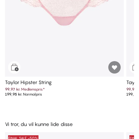
Taylor Hipster String
Taylo
99,97 kr.
Medlemspris
*
99,97 k
199,95 kr.
Normalpris
199,95 
Vi tror, du vil kunne lide disse
FINAL SALE -50%
FINA