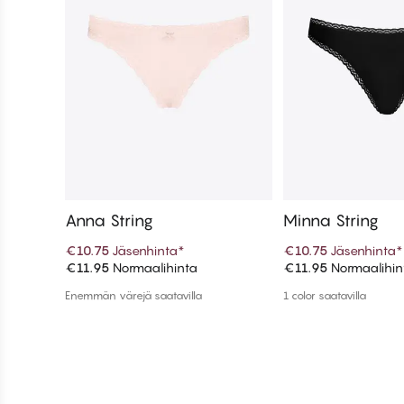
Anna String
Minna String
€10.75
Jäsenhinta
*
€10.75
Jäsenhinta
*
€11.95
Normaalihinta
€11.95
Normaalihin
Lisää ostoskoriin
Lisää ostos
Enemmän värejä saatavilla
1 color saatavilla