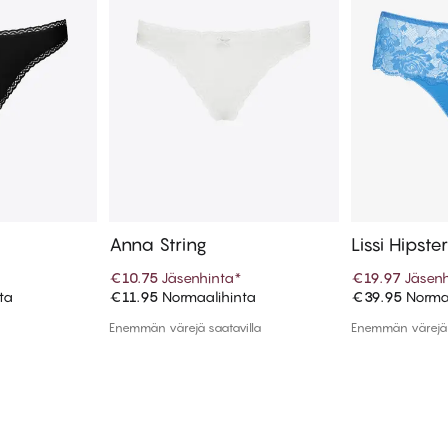
Anna String
Lissi Hipste
€10.75
Jäsenhinta
*
€19.97
Jäsenh
ta
€11.95
Normaalihinta
€39.95
Normaa
koriin
Lisää ostoskoriin
Lisää
Enemmän värejä saatavilla
Enemmän värejä 