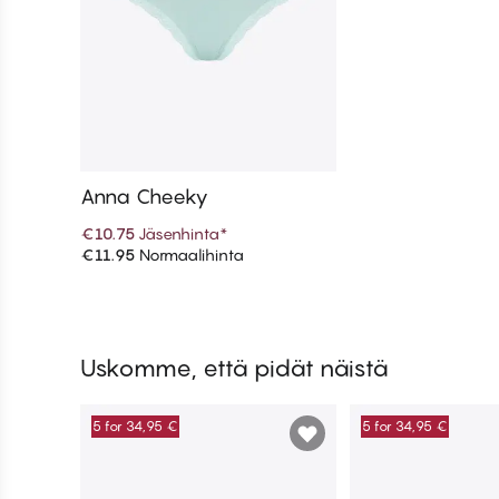
Anna Cheeky
€10.75
Jäsenhinta
*
€11.95
Normaalihinta
Lisää ostoskoriin
Uskomme, että pidät näistä
5 for 34,95 €
5 for 34,95 €