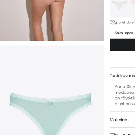
Ei ehdote
Koko-opas
Tuotekuvaus
Anna Stri
modaalia, 
on täydel
alushousun
Materiaali