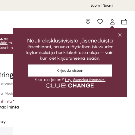
Suomi | Suomi
Storefinder
Nauti eksklusiivisista jäseneduista
isään
tai
liity jäseneksi
ilmaiseksi ja saat eksklusiiviset jäsenedut
Jäsenhinnat, neuvoja täydellisen istuvuuden
Jäsenhinnat ovat voimassa vain kun olet kirjautuneena sisään.
löytämiseksi ja henkilökohtaisia etuja – vain
kun olet kirjautuneena sisään.
Kirjaudu sisään
ring
Etkö ole jäsen?
Liity jäseneksi ilmaiseksi
 arvostelut
vä, Modaali
nhinta
*
aalihinta
ray