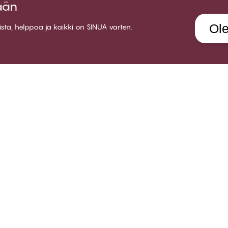
ään
Ole
aista, helppoa ja kaikki on SINUA varten.
LUB CHANGE
PALVELU
YRITY
etoa Club CHANGE:sta
Toimitus
About 
senehdot
Palautukset
Myymä
ty jäseneksi
Lahjakortit
Ura CH
rjaudu sisään
Kokeile rintaliivien sovitusta
Yhteis
FAQ
B2B
Ota yhteyttä
Whistleblower policy