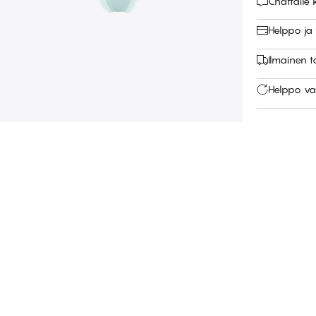
Chattail
Helppo ja
Ilmainen 
Helppo va