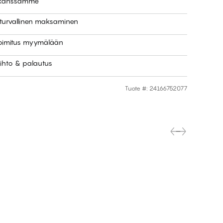
e kanssamme
 turvallinen maksaminen
toimitus myymälään
ihto & palautus
Tuote #
:
24166752077