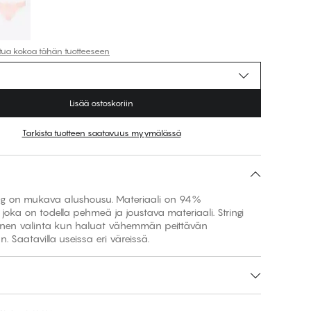
ttua kokoa tähän tuotteeseen
Lisää ostoskoriin
Tarkista tuotteen saatavuus myymälässä
ng on mukava alushousu. Materiaali on 94%
joka on todella pehmeä ja joustava materiaali. Stringi
linen valinta kun haluat vähemmän peittävän
. Saatavilla useissa eri väreissä.