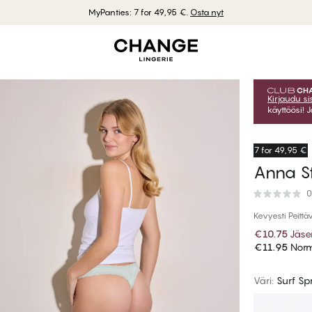
MyPanties: 7 for 49,95 €.
Osta nyt
Kirjaudu s
käyttöösi! 
7 for 49,95 €
Anna St
0
Kevyesti Peittä
€10.75
Jäse
€11.95
Norm
Väri
:
Surf Sp