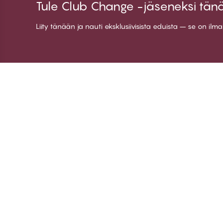
Tule Club Change -jäseneksi tän
Liity tänään ja nauti eksklusiivisista eduista – se on ilm
Kiitos kun vierailit
C
CHANGE Lingerie
Ti
Jä
Lii
Ki