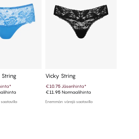
r String
Vicky String
Dolly 
inta
*
€10.75
Jäsenhinta
*
€10.75
J
lihinta
€11.95
Normaalihinta
€11.95
N
 ostoskoriin
Lisää ostoskoriin
saatavilla
Enemmän värejä saatavilla
Enemmän v