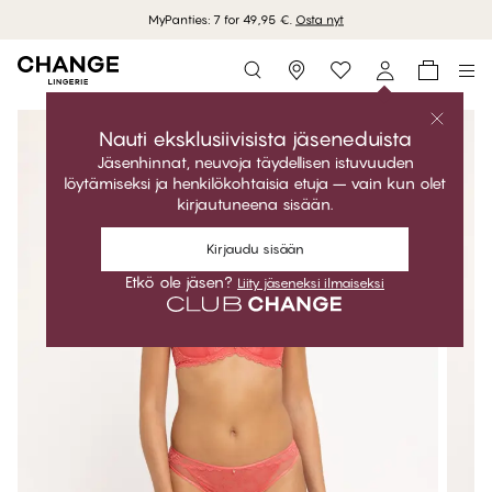
MyPanties: 7 for 49,95 €.
Osta nyt
Storefinder
Nauti eksklusiivisista jäseneduista
Jäsenhinnat, neuvoja täydellisen istuvuuden
löytämiseksi ja henkilökohtaisia etuja – vain kun olet
kirjautuneena sisään.
Kirjaudu sisään
Etkö ole jäsen?
Liity jäseneksi ilmaiseksi