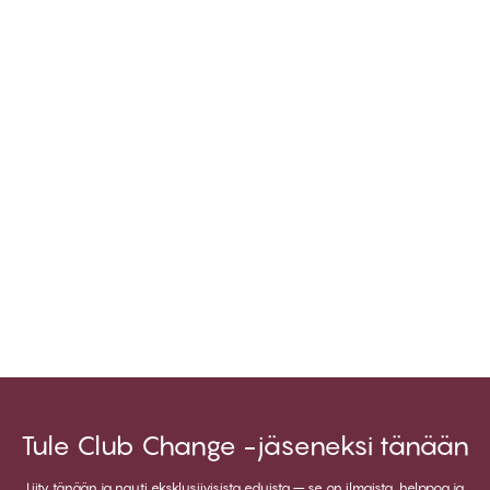
Tule Club Change -jäseneksi tänään
Liity tänään ja nauti eksklusiivisista eduista – se on ilmaista, helppoa ja