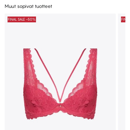
Muut sopivat tuotteet
FINAL SALE -50%
FINA