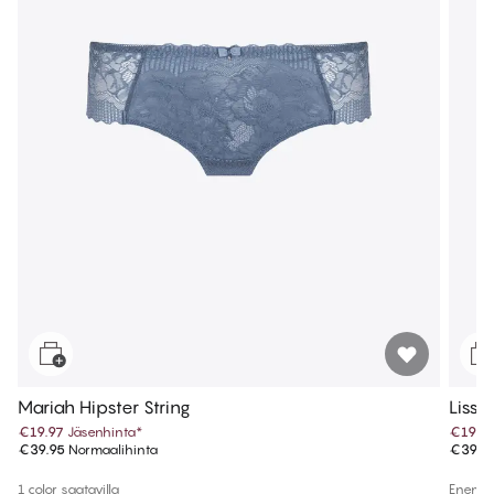
Mariah Hipster String
Lissi 
€19.97
Jäsenhinta
*
€19.9
€39.95
Normaalihinta
€39.9
1 color saatavilla
Enemmä