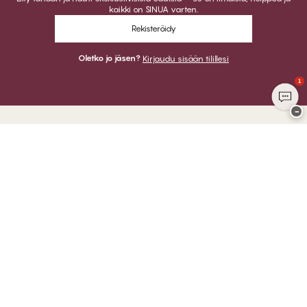
kaikki on SINUA varten.
Rekisteröidy
Oletko jo jäsen?
Kirjaudu sisään tilillesi
1
−
Kiitos kun vierailit
CHANGE Lingerie
VOIT MAKSAA
LÄHETÄMME