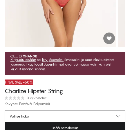
Kirjaudu sisään
tai
liity jäseneksi
ilmaiseksi ja saat eksklusiiviset
jäsenedut käyttöösi! Jäsenhinnat ovat voimassa vain kun olet
kirjautuneena sisään.
FINAL SALE -50%
Charlize Hipster String
0 arvostelut
Kevyesti Peittävä, Polyamiidi
€22.47
Jäsenhinta
*
Valitse koko
€44.95
Normaalihinta
Lisää ostoskoriin