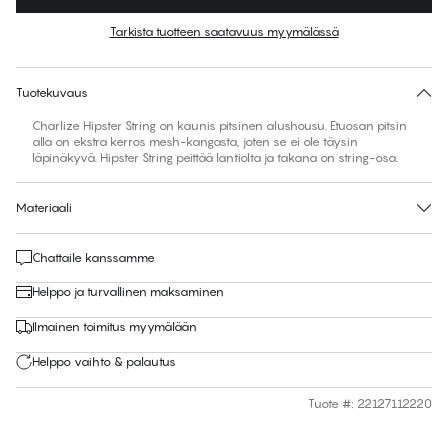
Väri
:
Rose of Sharon
Tarkista tuotteen saatavuus myymälässä
Ei ehdotettua kokoa tähän tuotteeseen
30 päivän palautus | Ilmainen toimitus myymälään
Tuotekuvaus
Charlize Hipster String on kaunis pitsinen alushousu. Etuosan pitsin
alla on ekstra kerros mesh-kangasta, joten se ei ole täysin
läpinäkyvä. Hipster String peittää lantiolta ja takana on string-osa.
Materiaali
Chattaile kanssamme
Helppo ja turvallinen maksaminen
Ilmainen toimitus myymälään
Helppo vaihto & palautus
Tuote #
:
22127112220