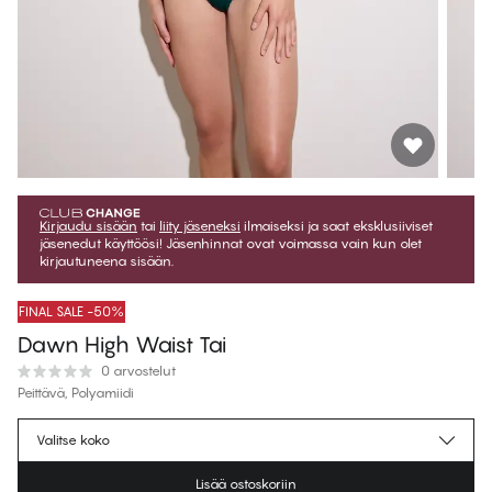
Kirjaudu sisään
tai
liity jäseneksi
ilmaiseksi ja saat eksklusiiviset
jäsenedut käyttöösi! Jäsenhinnat ovat voimassa vain kun olet
kirjautuneena sisään.
FINAL SALE -50%
Dawn High Waist Tai
0 arvostelut
Peittävä, Polyamiidi
€23.47
Jäsenhinta
*
Valitse koko
€46.95
Normaalihinta
Lisää ostoskoriin