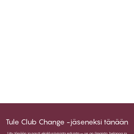
Tule Club Change -jäseneksi tänään
Liity tänään ja nauti eksklusiivisista eduista – se on ilmaista, helppoa ja