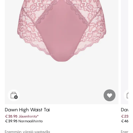
Dawn High Waist Tai
Dawn 
€35.95
Jäsenhinta
*
€23.4
€39.95
Normaalihinta
€46.9
Enemmän värejä saatavilla
Enemmä