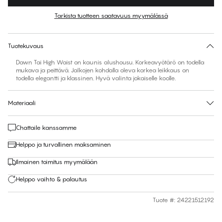
Väri
:
Dark Sea
Tarkista tuotteen saatavuus myymälässä
Ei ehdotettua kokoa tähän tuotteeseen
30 päivän palautus | Ilmainen toimitus myymälään
Tuotekuvaus
Dawn Tai High Waist on kaunis alushousu. Korkeavyötärö on todella
mukava ja peittävä. Jalkojen kohdalla oleva korkea leikkaus on
todella elegantti ja klassinen. Hyvä valinta jokaiselle koolle.
Materiaali
Chattaile kanssamme
Helppo ja turvallinen maksaminen
Ilmainen toimitus myymälään
Helppo vaihto & palautus
Tuote #
:
24221512192