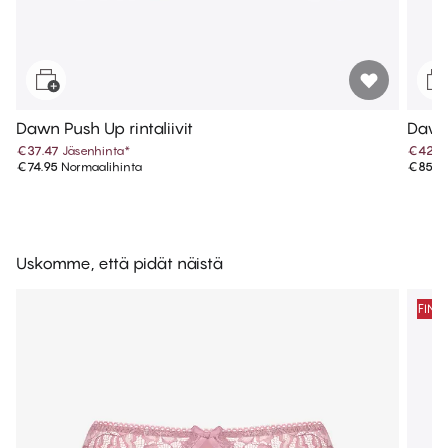
Dawn Push Up rintaliivit
Dawn 
€37.47
Jäsenhinta
*
€42.9
€74.95
Normaalihinta
€85.9
Uskomme, että pidät näistä
FINA