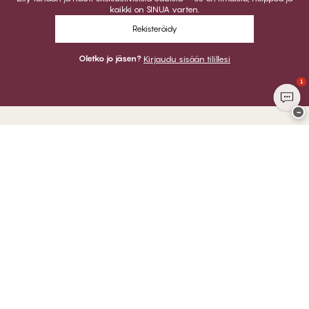
kaikki on SINUA varten.
Rekisteröidy
Oletko jo jäsen?
Kirjaudu sisään tilillesi
1
−
Kiitos kun vierailit
CHANGE Lingerie
VOIT MAKSAA
LÄHETÄMME