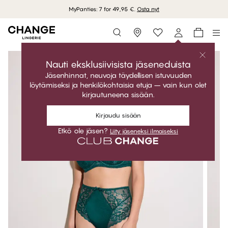
MyPanties: 7 for 49,95 €.
Osta nyt
Storefinder
Nauti eksklusiivisista jäseneduista
Jäsenhinnat, neuvoja täydellisen istuvuuden
löytämiseksi ja henkilökohtaisia etuja – vain kun olet
kirjautuneena sisään.
Kirjaudu sisään
Etkö ole jäsen?
Liity jäseneksi ilmaiseksi