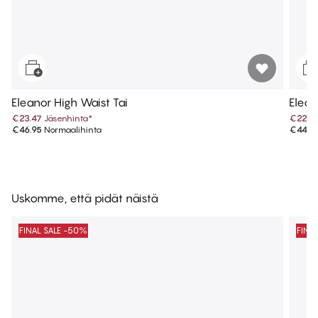
Eleanor High Waist Tai
Elean
€23.47
Jäsenhinta
*
€22.4
€46.95
Normaalihinta
€44.9
Uskomme, että pidät näistä
FINAL SALE -50%
FINA