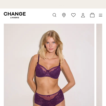
Final SALE: -50%.
Osta nyt
Storefinder