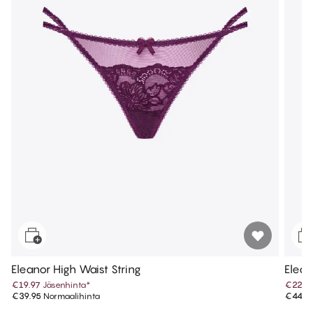
Eleanor High Waist String
Elean
€19.97
Jäsenhinta
*
€22.4
€39.95
Normaalihinta
€44.9