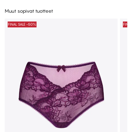
Muut sopivat tuotteet
FINAL SALE -50%
FINA