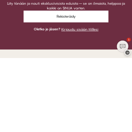
Liity tänään ja nauti eksklusiivisista eduista – se on ilmaista, helppoa ja
kaikki on SINUA varten.
Rekisteröidy
Oletko jo jäsen?
Kirjaudu sisään tilillesi
1
−
Kiitos kun vierailit
CHANGE Lingerie
VOIT MAKSAA
LÄHETÄMME