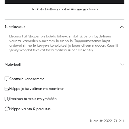
Väri
:
Purple Jade
Tarkista tuotteen saatavuus myymälässä
Löydä kokosi
30 päivän palautus | Ilmainen toimitus myymälään
Tuotekuvaus
Eleanor Full Shaper on todella tukeva rintaliivi. Se on täydellinen
valinta, varsinkin suuremmille rinnoille. Toppaamattomat kupit
antavat rinnoille kevyen kohotukset ja luonnollisen muodon. Kauniit
yksityiskohdat tekevät tästä mallista super elegantin.
Materiaali
Chattaile kanssamme
Helppo ja turvallinen maksaminen
Ilmainen toimitus myymälään
Helppo vaihto & palautus
Tuote #
:
23221711211