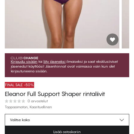
Kirjaudu sisään
tai
liity jäseneksi
ilmaiseksi ja saat eksklusiiviset
jäsenedut käyttöösi! Jäsenhinnat ovat voimassa vain kun olet
kirjautuneena sisään.
FINAL SALE -50%
Eleanor Full Support Shaper rintaliivit
0 arvostelut
Toppaamaton, Kaarituellinen
€46.97
Jäsenhinta
*
Valitse koko
€93.95
Normaalihinta
Lisää ostoskoriin