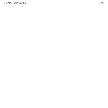
1 color saatavilla
1 color 