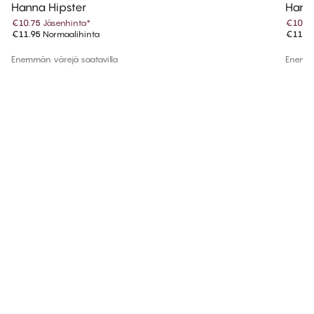
Hanna Hipster
Hanna
€10.75
Jäsenhinta
*
€10.7
€11.95
Normaalihinta
€11.9
Enemmän värejä saatavilla
Enemmä