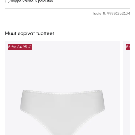
Helppo vaihto & palautus
Tuote #
:
99996252104
Muut sopivat tuotteet
5 for 34,95 €
5 for