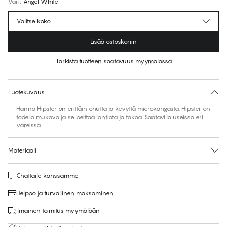
Väri
:
Angel White
Valitse koko
Lisää ostoskoriin
Tarkista tuotteen saatavuus myymälässä
Ei ehdotettua kokoa tähän tuotteeseen
30 päivän palautus | Ilmainen toimitus myymälään
Tuotekuvaus
Hanna Hipster on erittäin ohutta ja kevyttä microkangasta. Hipster on
todella mukava ja se peittää lantiota ja takaa. Saatavilla useissa eri
väreissä.
Materiaali
Chattaile kanssamme
Helppo ja turvallinen maksaminen
Ilmainen toimitus myymälään