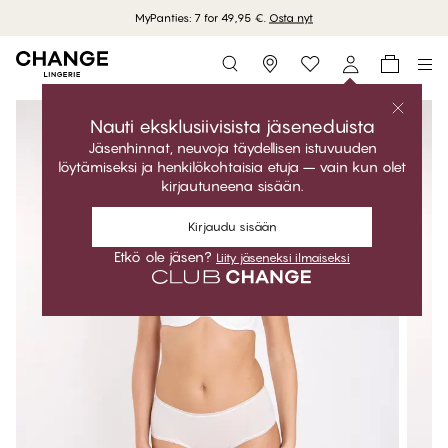
MyPanties: 7 for 49,95 €.
Osta nyt
Storefinder
Nauti eksklusiivisista jäseneduista
Jäsenhinnat, neuvoja täydellisen istuvuuden
löytämiseksi ja henkilökohtaisia etuja – vain kun olet
kirjautuneena sisään.
Kirjaudu sisään
Etkö ole jäsen?
Liity jäseneksi ilmaiseksi