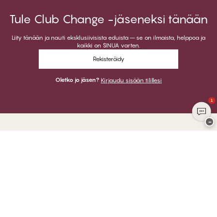
Tule Club Change -jäseneksi tänään
Liity tänään ja nauti eksklusiivisista eduista – se on ilmaista, helppoa ja
kaikki on SINUA varten.
Rekisteröidy
Oletko jo jäsen?
Kirjaudu sisään tilillesi
1
−
Kiitos kun vierailit
CHANGE Lingerie
VOIT MAKSAA