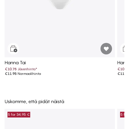
Hanna Tai
Hanna
€10.75
Jäsenhinta
*
€10.7
€11.95
Normaalihinta
€11.9
Uskomme, että pidät näistä
5 for 34,95 €
5 for