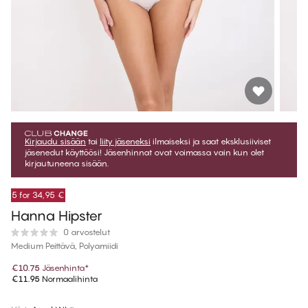
Kirjaudu sisään
tai
liity jäseneksi
ilmaiseksi ja saat eksklusiiviset
jäsenedut käyttöösi! Jäsenhinnat ovat voimassa vain kun olet
kirjautuneena sisään.
5 for 34,95 €
Hanna Hipster
0 arvostelut
Medium Peittävä, Polyamiidi
€10.75
Jäsenhinta
*
€11.95
Normaalihinta