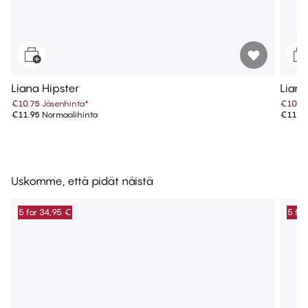
Liana Hipster
Lian
€10.75
Jäsenhinta
*
€10.7
€11.95
Normaalihinta
€11.9
Uskomme, että pidät näistä
5 for 34,95 €
5 for