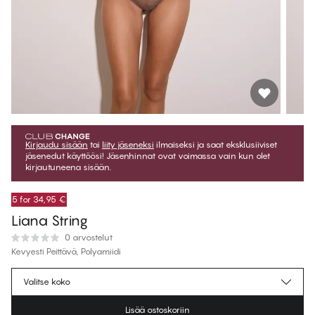
Kirjaudu sisään
tai
liity jäseneksi
ilmaiseksi ja saat eksklusiiviset
jäsenedut käyttöösi! Jäsenhinnat ovat voimassa vain kun olet
kirjautuneena sisään.
5 for 34,95 €
Liana String
0 arvostelut
Kevyesti Peittävä, Polyamiidi
€10.75
Jäsenhinta
*
Valitse koko
€11.95
Normaalihinta
Lisää ostoskoriin