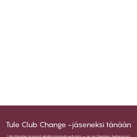
Tule Club Change -jäseneksi tänään
Liity tänään ja nauti eksklusiivisista eduista – se on ilmaista, helppoa ja