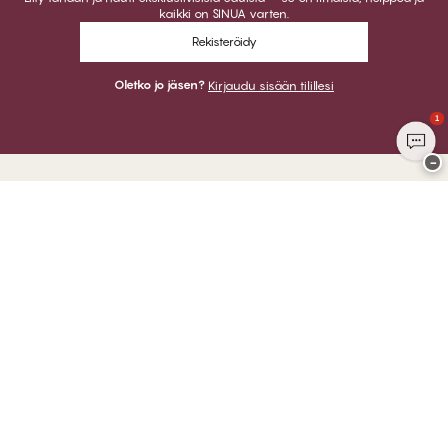
kaikki on SINUA varten.
Rekisteröidy
Oletko jo jäsen?
Kirjaudu sisään tilillesi
1
−
Kiitos kun vierailit
CHANGE Lingerie
VOIT MAKSAA
LÄHETÄMME