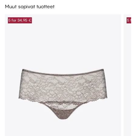
Muut sopivat tuotteet
5 for 34,95 €
5 for