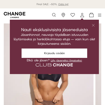
Final SALE: -50%.
Osta nyt
Storefinder
Nauti eksklusiivisista jäseneduista
Jäsenhinnat, neuvoja täydellisen istuvuuden
löytämiseksi ja henkilökohtaisia etuja – vain kun olet
kirjautuneena sisään.
Kirjaudu sisään
Etkö ole jäsen?
Liity jäseneksi ilmaiseksi