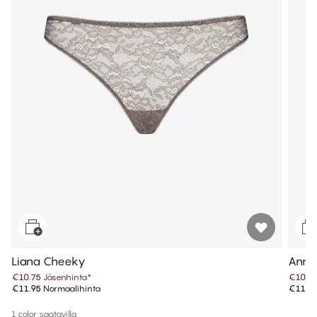
Liana Cheeky
Anna 
€10.75
Jäsenhinta
*
€10.7
€11.95
Normaalihinta
€11.9
1 color saatavilla