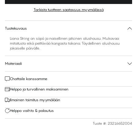
Väri
:
Fossil
Tarkista tuotteen saatavuus myymälässä
Ei ehdotettua kokoa tähän tuotteeseen
30 päivän palautus | Ilmainen toimitus myymälään
Tuotekuvaus
Liana String on söpö ja naisellinen pitsinen alushousu. Mukavaa
mitoitusta eikä peittävää kangasta takana. Täydellinen alushousu
jokaiselle päivälle.
Materiaali
Chattaile kanssamme
Helppo ja turvallinen maksaminen
Ilmainen toimitus myymälään
Helppo vaihto & palautus
Tuote #
:
23216652004