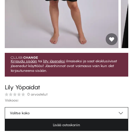
Kirjaudu sisään
tai
liity jäseneksi
ilmaiseksi ja saat eksklusiiviset
jäsenedut käyttöösi! Jäsenhinnat ovat voimassa vain kun olet
kirjautuneena sisään.
Lily Yöpaidat
0 arvostelut
Viskoosi
€49.45
Jäsenhinta
*
Valitse koko
€54.95
Normaalihinta
Lisää ostoskoriin
Väri
:
Black Beauty