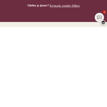
Oletko jo jäsen?
Kirjaudu sisään tilillesi
1
−
Kiitos kun vierailit
CHANGE Lingerie
VOIT MAKSAA
LÄHETÄMME
Club CHANGE