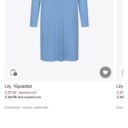
Lily Yöpaidat
Lily 
€27.47
Jäsenhinta
*
€27.4
€54.95
Normaalihinta
€54.9
Enemmän värejä saatavilla
Enemmä