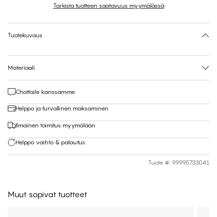
Tarkista tuotteen saatavuus myymälässä
Ei ehdotettua kokoa tähän tuotteeseen
30 päivän palautus | Ilmainen toimitus myymälään
Tuotekuvaus
Materiaali
Chattaile kanssamme
Helppo ja turvallinen maksaminen
Ilmainen toimitus myymälään
Helppo vaihto & palautus
Tuote #
:
99995733041
Muut sopivat tuotteet