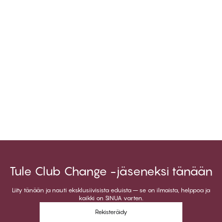
Tule Club Change -jäseneksi tänään
Liity tänään ja nauti eksklusiivisista eduista – se on ilmaista, helppoa ja
kaikki on SINUA varten.
Rekisteröidy