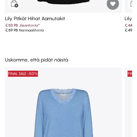
Lily Pitkät Hihat Aamutakit
Lily 
€53.95
Jäsenhinta
*
€44.9
€59.95
Normaalihinta
€49.9
Uskomme, että pidät näistä
FINAL SALE -50%
FINA