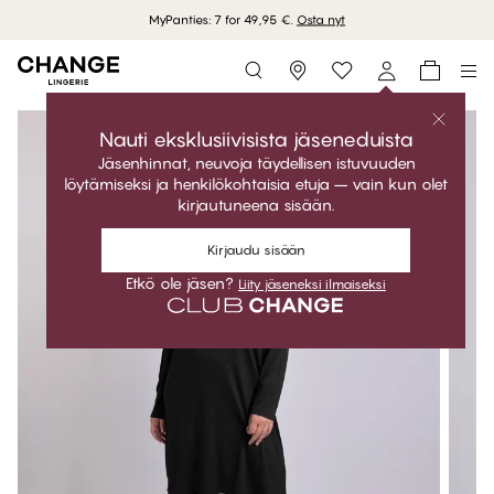
MyPanties: 7 for 49,95 €.
Osta nyt
Storefinder
Nauti eksklusiivisista jäseneduista
Jäsenhinnat, neuvoja täydellisen istuvuuden
löytämiseksi ja henkilökohtaisia etuja – vain kun olet
kirjautuneena sisään.
Kirjaudu sisään
Etkö ole jäsen?
Liity jäseneksi ilmaiseksi