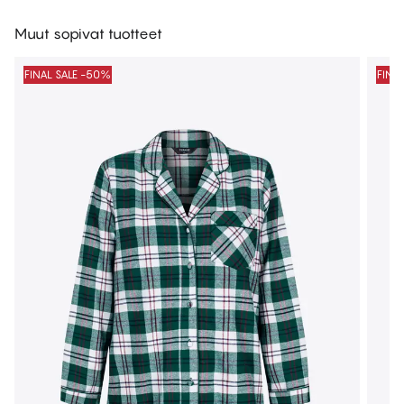
Muut sopivat tuotteet
FINAL SALE -50%
FINA