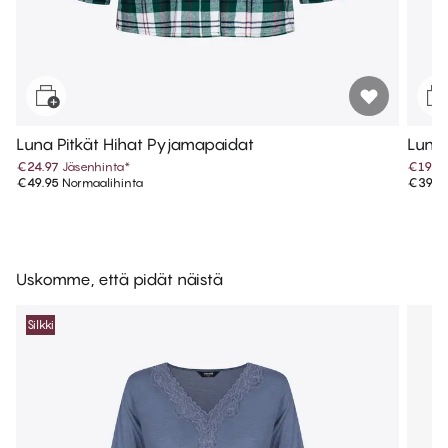
Luna Pitkät Hihat Pyjamapaidat
Luna
€24.97
Jäsenhinta
*
€19.9
€49.95
Normaalihinta
€39.9
Uskomme, että pidät näistä
Silkki