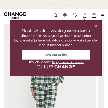
MyPanties: 7 for 49,95 €.
Osta nyt
Storefinder
Nauti eksklusiivisista jäseneduista
Jäsenhinnat, neuvoja täydellisen istuvuuden
löytämiseksi ja henkilökohtaisia etuja – vain kun olet
kirjautuneena sisään.
Kirjaudu sisään
Etkö ole jäsen?
Liity jäseneksi ilmaiseksi