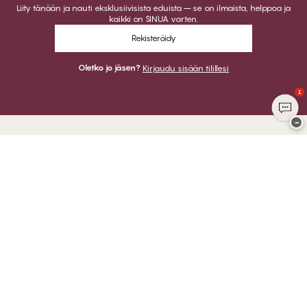
Liity tänään ja nauti eksklusiivisista eduista – se on ilmaista, helppoa ja
kaikki on SINUA varten.
Rekisteröidy
Oletko jo jäsen?
Kirjaudu sisään tilillesi
1
−
Kiitos kun vierailit
CHANGE Lingerie
VOIT MAKSAA
LÄHETÄMME