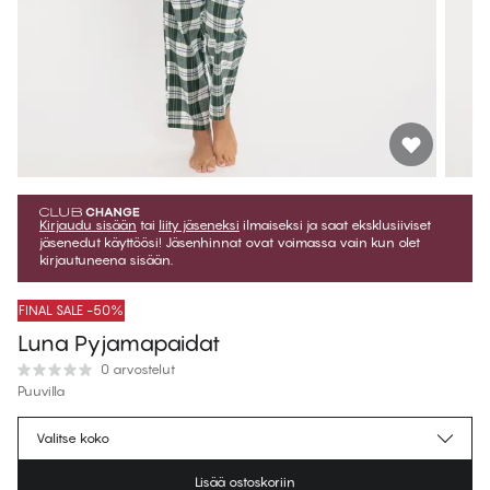
Kirjaudu sisään
tai
liity jäseneksi
ilmaiseksi ja saat eksklusiiviset
jäsenedut käyttöösi! Jäsenhinnat ovat voimassa vain kun olet
kirjautuneena sisään.
FINAL SALE -50%
Luna Pyjamapaidat
0 arvostelut
Puuvilla
€26.87
Jäsenhinta
*
Valitse koko
€53.75
Normaalihinta
Lisää ostoskoriin