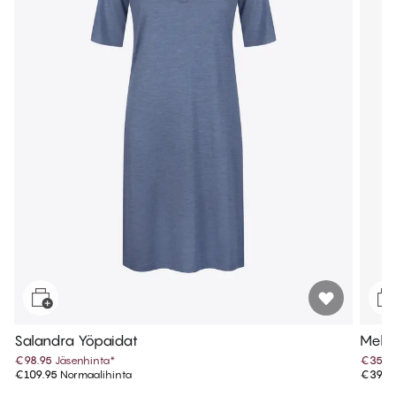
Salandra Yöpaidat
Melan
€98.95
Jäsenhinta
*
€35.9
€109.95
Normaalihinta
€39.9