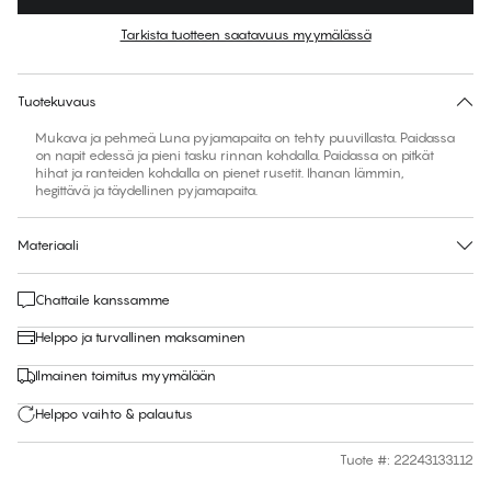
Väri
:
Tartan Check
Tarkista tuotteen saatavuus myymälässä
Ei ehdotettua kokoa tähän tuotteeseen
30 päivän palautus | Ilmainen toimitus myymälään
Tuotekuvaus
Mukava ja pehmeä Luna pyjamapaita on tehty puuvillasta. Paidassa
on napit edessä ja pieni tasku rinnan kohdalla. Paidassa on pitkät
hihat ja ranteiden kohdalla on pienet rusetit. Ihanan lämmin,
hegittävä ja täydellinen pyjamapaita.
Materiaali
Chattaile kanssamme
Helppo ja turvallinen maksaminen
Ilmainen toimitus myymälään
Helppo vaihto & palautus
Tuote #
:
22243133112