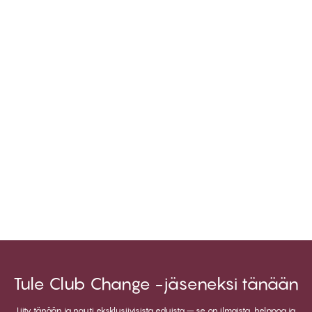
Tule Club Change -jäseneksi tänään
Liity tänään ja nauti eksklusiivisista eduista – se on ilmaista, helppoa ja