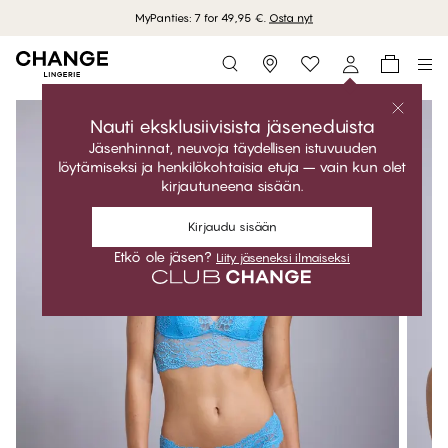
MyPanties: 7 for 49,95 €.
Osta nyt
Storefinder
Nauti eksklusiivisista jäseneduista
Jäsenhinnat, neuvoja täydellisen istuvuuden
löytämiseksi ja henkilökohtaisia etuja – vain kun olet
kirjautuneena sisään.
Kirjaudu sisään
Etkö ole jäsen?
Liity jäseneksi ilmaiseksi