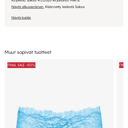
Kirjoitettu Saksa
4.5.2026
kirjoittanut
Meli B.
Näytä alkuperäinen.
Käännetty kielestä Saksa
Näytä kaikki
Muut sopivat tuotteet
FINAL SALE -50%
FINA