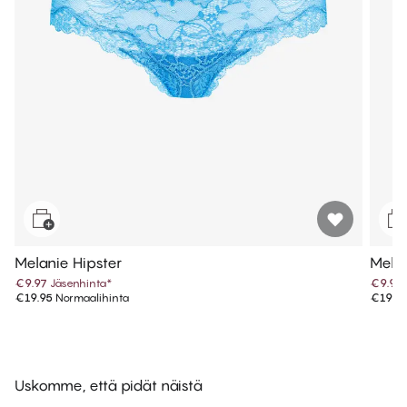
Melanie Hipster
Melan
€9.97
Jäsenhinta
*
€9.97
€19.95
Normaalihinta
€19.9
Uskomme, että pidät näistä