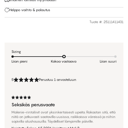
Helppo vaihto & palautus
Tuote #
:
25111411431
Sizing
Liian pieni
Kokoa vastaava
Liian suuri
5
Perustuu 1 arvosteluun
Seksikäs perusvaate
Malenie-rintaliivit ovat yksinkertaisesti upeita. Rakastan sitä, että
niitä on jatkuvasti saatavilla uusissa, raikkaissa väreissä ja niihin
sopivilla alushousuilla. Täydelliset lämpimille päiville.