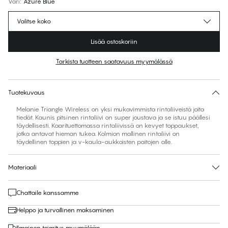
Väri
:
Azure Blue
Valitse koko
Lisää ostoskoriin
Tarkista tuotteen saatavuus myymälässä
Ei ehdotettua kokoa tähän tuotteeseen
30 päivän palautus | Ilmainen toimitus myymälään
Tuotekuvaus
Melanie Triangle Wireless on yksi mukavimmista rintaliiveistä joita
tiedät. Kaunis pitsinen rintaliivi on super joustava ja se istuu päällesi
täydellisesti. Kaarituettomassa rintaliivissä on kevyet toppaukset,
jotka antavat hieman tukea. Kolmion mallinen rintaliivi on
täydellinen toppien ja v-kaula-aukkoisten paitojen alle.
Materiaali
Chattaile kanssamme
Helppo ja turvallinen maksaminen
Ilmainen toimitus myymälään