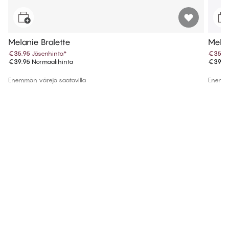
Melanie Bralette
Melan
€35.95
Jäsenhinta
*
€35.9
€39.95
Normaalihinta
€39.9
Enemmän värejä saatavilla
Enemmä