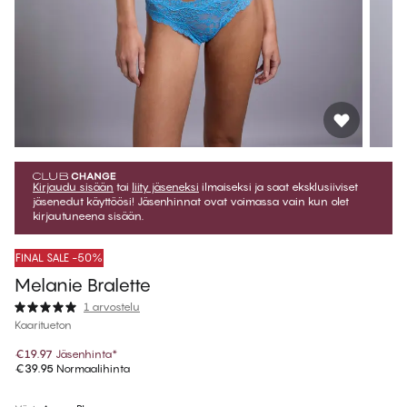
Kirjaudu sisään
tai
liity jäseneksi
ilmaiseksi ja saat eksklusiiviset
jäsenedut käyttöösi! Jäsenhinnat ovat voimassa vain kun olet
kirjautuneena sisään.
FINAL SALE -50%
Melanie Bralette
1 arvostelu
Kaaritueton
€19.97
Jäsenhinta
*
€39.95
Normaalihinta