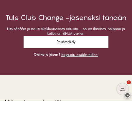
Tule Club Change -jäseneksi tänään
Liity tänään ja nauti eksklusiivisista eduista – se on ilmaista, helppoa ja
kaikki on SINUA varten.
Rekisteröidy
Oletko jo jäsen?
Kirjaudu sisään tilillesi
1
−
Kiitos kun vierailit
CHANGE Lingerie
VOIT MAKSAA