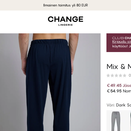
Ilmainen toimitus yli 80 EUR
Kirjaudu s
käyttöösi! 
Mix & 
0
€49.45
Jäs
€54.95
Norm
Väri
:
Dark S