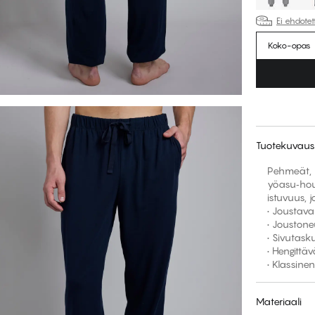
Ei ehdote
Koko-opas
Tuotekuvaus
Pehmeät, y
yöasu‑hou
istuvuus,
• Joustava
• Jouston
• Sivutask
• Hengittä
• Klassine
Materiaali