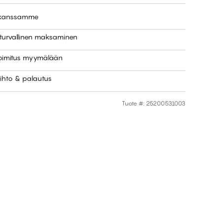
e kanssamme
 turvallinen maksaminen
toimitus myymälään
ihto & palautus
Tuote #
:
25200531003