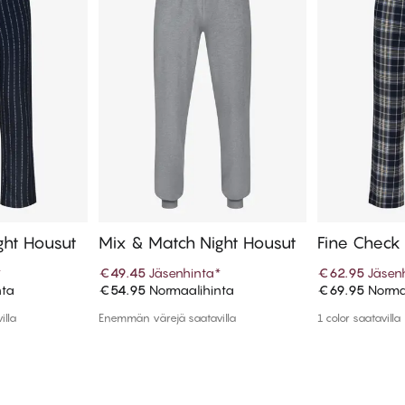
ght Housut
Mix & Match Night Housut
Fine Check
*
€49.45
Jäsenhinta
*
€62.95
Jäsen
nta
€54.95
Normaalihinta
€69.95
Norma
koriin
Lisää ostoskoriin
Lisää
illa
Enemmän värejä saatavilla
1 color saatavilla