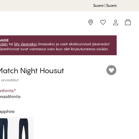
Suomi | Suomi
Storefinder
isään
tai
liity jäseneksi
ilmaiseksi ja saat eksklusiiviset jäsenedut
Jäsenhinnat ovat voimassa vain kun olet kirjautuneena sisään.
Match Night Housut
 arvostelut
enhinta
*
aalihinta
apphire