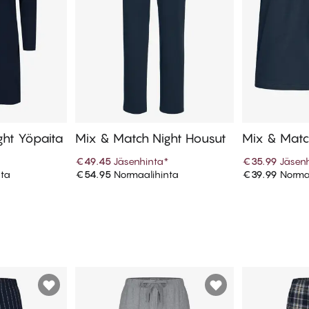
ght Yöpaita
Mix & Match Night Housut
Mix & Match
*
€49.45
Jäsenhinta
*
€35.99
Jäsen
nta
€54.95
Normaalihinta
€39.99
Normaa
koriin
Lisää ostoskoriin
Lisää