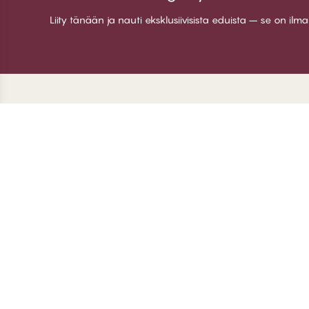
Liity tänään ja nauti eksklusiivisista eduista – se on ilm
Kiitos kun vierailit
C
CHANGE Lingerie
Ti
Jä
Lii
Ki