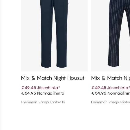
Mix & Match Night Housut
Mix & Match Ni
€49.45
Jäsenhinta
*
€49.45
Jäsenhinta
€54.95
Normaalihinta
€54.95
Normaalihi
Lisää ostoskoriin
Lisää ostos
Enemmän värejä saatavilla
Enemmän värejä saatav