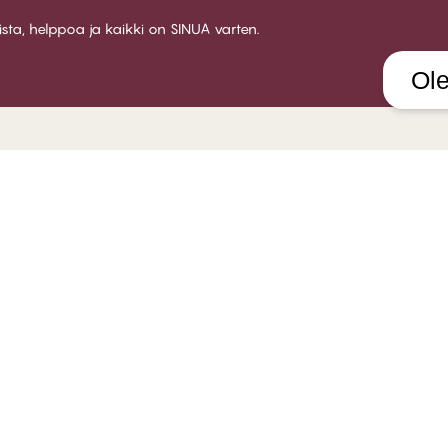
aista, helppoa ja kaikki on SINUA varten.
Ole
LUB CHANGE
PALVELU
YRITY
etoa Club CHANGE:sta
Toimitus
About 
senehdot
Palautukset
Myymä
ty jäseneksi
Lahjakortit
Ura CH
rjaudu sisään
Kokeile rintaliivien sovitusta
Yhteis
FAQ
B2B
Ota yhteyttä
Whistleblower policy