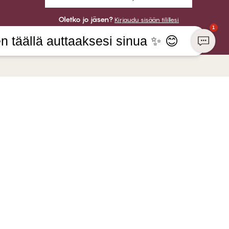
Oletko jo jäsen?
Kirjaudu sisään tilillesi
1
n täällä auttaaksesi sinua ✨ 😊
S
VOIT MAKSAA
CHANGE Lingerie
lät
LÄHETÄMME
ANGE:lla
kuntavastuu