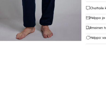
Chattail
Helppo ja
Ilmainen 
Helppo va