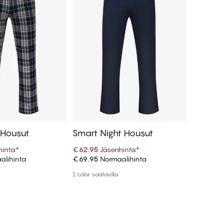
 Housut
Smart Night Housut
Smart 
hinta
*
€62.95
Jäsenhinta
*
€49.45
alihinta
€69.95
Normaalihinta
€54.95
N
 ostoskoriin
Lisää ostoskoriin
1 color saatavilla
1 color saa