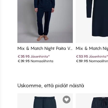
Mix & Match Night Paita V-
Mix & Match Ni
aukoinen paita
€35.95
Jäsenhinta
*
€53.95
Jäsenhinta
€39.95
Normaalihinta
€59.95
Normaalihi
Lisää ostoskoriin
Lisää ostos
Uskomme, että pidät näistä