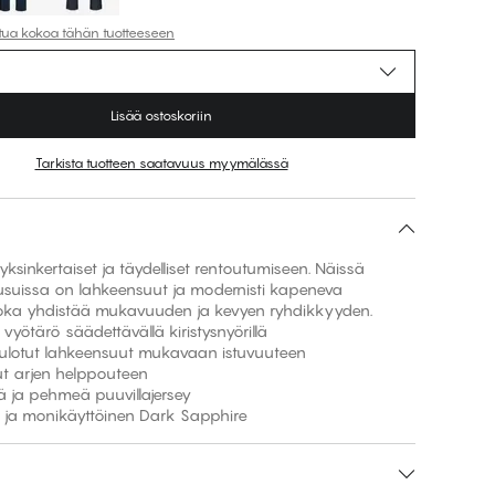
ttua kokoa tähän tuotteeseen
Lisää ostoskoriin
Tarkista tuotteen saatavuus myymälässä
ksinkertaiset ja täydelliset rentoutumiseen. Näissä
suissa on lahkeensuut ja modernisti kapeneva
 joka yhdistää mukavuuden ja kevyen ryhdikkyyden.
 vyötärö säädettävällä kiristysnyörillä
eulotut lahkeensuut mukavaan istuvuuteen
ut arjen helppouteen
vä ja pehmeä puuvillajersey
n ja monikäyttöinen Dark Sapphire