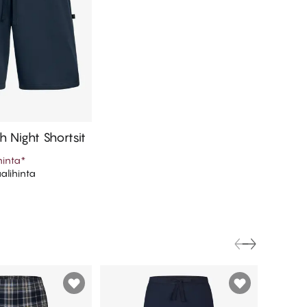
 Night Shortsit
hinta
*
lihinta
 ostoskoriin