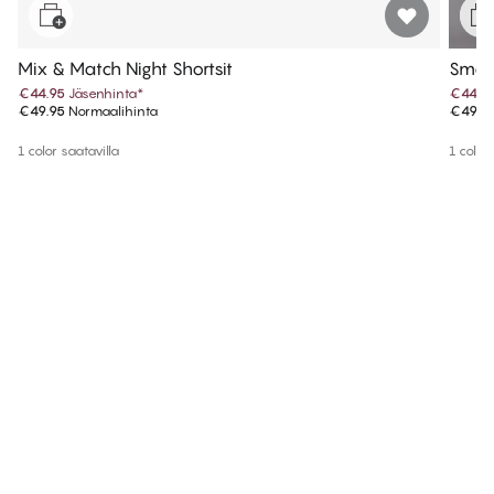
Mix & Match Night Shortsit
Smart
€44.95
Jäsenhinta
*
€44.9
€49.95
Normaalihinta
€49.9
1 color saatavilla
1 color 