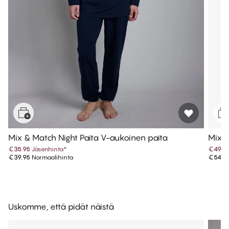
Mix & Match Night Paita V-aukoinen paita
Mix &
€35.95
Jäsenhinta
*
€49.4
€39.95
Normaalihinta
€54.9
Uskomme, että pidät näistä