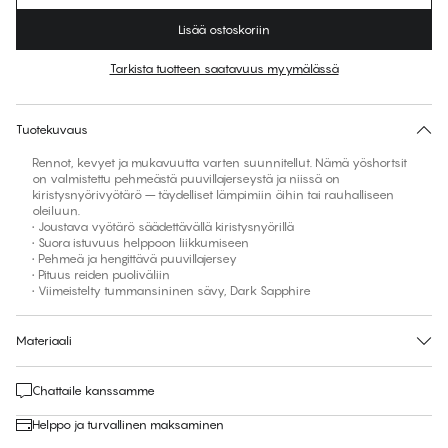
Lisää ostoskoriin
Tarkista tuotteen saatavuus myymälässä
Ei ehdotettua kokoa tähän tuotteeseen
30 päivän palautus | Ilmainen toimitus myymälään
Tuotekuvaus
Rennot, kevyet ja mukavuutta varten suunnitellut. Nämä yöshortsit
on valmistettu pehmeästä puuvillajerseystä ja niissä on
kiristysnyörivyötärö – täydelliset lämpimiin öihin tai rauhalliseen
oleiluun.
• Joustava vyötärö säädettävällä kiristysnyörillä
• Suora istuvuus helppoon liikkumiseen
• Pehmeä ja hengittävä puuvillajersey
• Pituus reiden puoliväliin
• Viimeistelty tummansininen sävy, Dark Sapphire
Materiaali
Chattaile kanssamme
Helppo ja turvallinen maksaminen