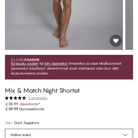
Kirjaudu sisään
tai
liity jäseneksi
ilmaiseksi ja saat eksklusiiviset
jäsenedut käyttöösi! Jäsenhinnat ovat voimassa vain kun olet
kirjautuneena sisään.
Mix & Match Night Shortsit
1 arvostelu
€35.99
Jäsenhinta
*
€39.99
Normaalihinta
Väri
:
Dark Sapphire
Valitse koko