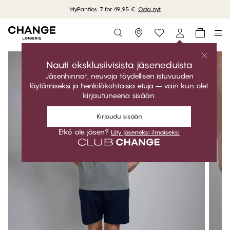
MyPanties: 7 for 49,95 €.
Osta nyt
Storefinder
Nauti eksklusiivisista jäseneduista
Jäsenhinnat, neuvoja täydellisen istuvuuden
löytämiseksi ja henkilökohtaisia etuja – vain kun olet
kirjautuneena sisään.
Kirjaudu sisään
Etkö ole jäsen?
Liity jäseneksi ilmaiseksi