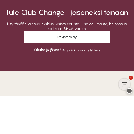
Tule Club Change -jäseneksi tänään
Liity tänään ja nauti eksklusiivisista eduista – se on ilmaista, helppoa ja
kaikki on SINUA varten.
Rekisteröidy
Oletko jo jäsen?
Kirjaudu sisään tilillesi
1
−
Kiitos kun vierailit
CHANGE Lingerie
VOIT MAKSAA