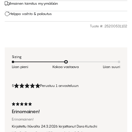
Ilmainen toimitus myymälään
Helppo vaihto & palautus
Tuote #
:
25200531102
Sizing
Liian pieni
Kokoa vastaava
Liian suuri
5
Perustuu 1 arvosteluun
Erinomainen!
Erinomainen!
Kirjoitettu Itävalta
24.3.2026
kirjoittanut
Dora Kutschi