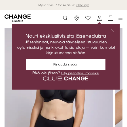
MyPanties: 7 for 49,95 €.
Osta nyt
Storefinder
Nauti eksklusiivisista jäseneduista
Jäsenhinnat, neuvoja täydellisen istuvuuden
löytämiseksi ja henkilökohtaisia etuja – vain kun olet
kirjautuneena sisään.
Kirjaudu sisään
Etkö ole jäsen?
Liity jäseneksi ilmaiseksi