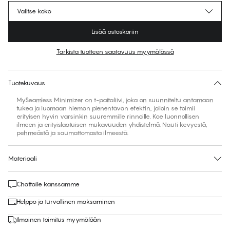
Valitse koko
Lisää ostoskoriin
Tarkista tuotteen saatavuus myymälässä
Löydä kokosi
30 päivän palautus | Ilmainen toimitus myymälään
Tuotekuvaus
MySeamless Minimizer on t-paitaliivi, joka on suunniteltu antamaan
tukea ja luomaan hieman pienentävän efektin, jolloin se toimii
erityisen hyvin varsinkin suuremmille rinnoille. Koe luonnollisen
ilmeen ja erityislaatuisen mukavuuden yhdistelmä. Nauti kevyestä,
pehmeästä ja saumattomasta ilmeestä.
Materiaali
Chattaile kanssamme
Helppo ja turvallinen maksaminen
Ilmainen toimitus myymälään