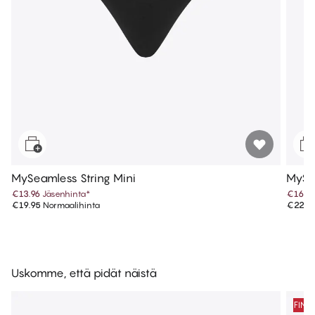
MySeamless String Mini
MySe
€13.96
Jäsenhinta
*
€16.0
€19.95
Normaalihinta
€22.9
Uskomme, että pidät näistä
FINA