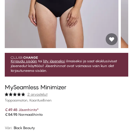
Kirjaudu sisään
tai
liity jäseneksi
ilmaiseksi ja saat eksklusiiviset
jäsenedut käyttöösi! Jäsenhinnat ovat voimassa vain kun olet
kirjautuneena sisään.
MySeamless Minimizer
2 arvostelut
Toppaamaton, Kaarituellinen
€49.45
Jäsenhinta
*
€54.95
Normaalihinta
Väri
:
Black Beauty