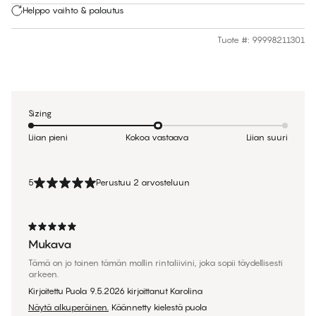
Helppo vaihto & palautus
Tuote #
:
99998211301
Sizing
Liian pieni
Kokoa vastaava
Liian suuri
5
Perustuu 2 arvosteluun
Mukava
Tämä on jo toinen tämän mallin rintaliivini, joka sopii täydellisesti
arkeen.
Kirjoitettu Puola
9.5.2026
kirjoittanut
Karolina
Näytä alkuperäinen.
Käännetty kielestä puola