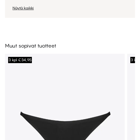
Näytä kaikki
Muut sopivat tuotteet
3 kpl €34,95
3 kp