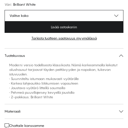
Väri
:
Brilliant White
Valitse koko
Lisää ostoskoriin
Tarkista tuotteen saatavuus myymälässä
Ei ehdotettua kokoa tähän tuotteeseen
30 päivän palautus | Ilmainen toimitus myymälään
Tuotekuvaus
Moderni versio todellisesta klassikosta. Nämä korkeammalla leikatut
alushousut tarjoavat täyden peittävyyden ja napakan, tukevan
istuvuuden.
• Suunniteltu istumaan mukavasti vyötärölle
• Korkea lahjeaukko liikkumisen vapauteen
• Joustava vyötärö litteillä saumoilla
• Pehmeä puuvillajersey kevyellä joustolla
• 2-pakkaus: Brilliant White
Materiaali
Chattaile kanssamme