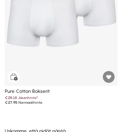
Pure Cotton Bokserit
€25.15
Jäsenhinta
*
€27.95
Normaalihinta
Uskomme, että pidät näistä