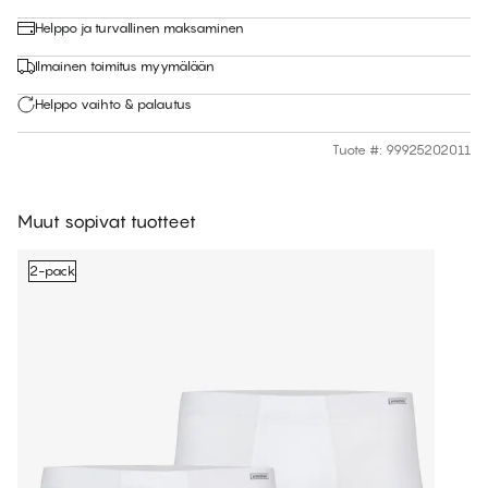
Helppo ja turvallinen maksaminen
Ilmainen toimitus myymälään
Helppo vaihto & palautus
Tuote #
:
99925202011
Muut sopivat tuotteet
2-pack