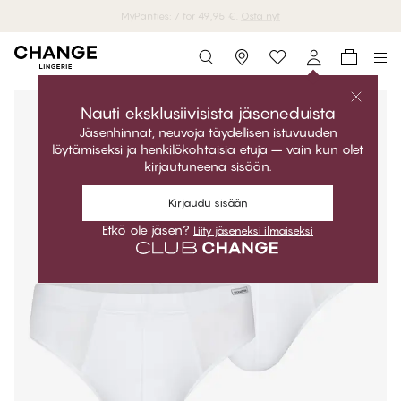
MyPanties: 7 for 49,95 €.
Osta nyt
Storefinder
Nauti eksklusiivisista jäseneduista
Jäsenhinnat, neuvoja täydellisen istuvuuden
löytämiseksi ja henkilökohtaisia etuja – vain kun olet
kirjautuneena sisään.
Kirjaudu sisään
Etkö ole jäsen?
Liity jäseneksi ilmaiseksi