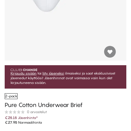
Kirjaudu sisään
tai
liity jäseneksi
ilmaiseksi ja saat eksklusiiviset
jäsenedut käyttöösi! Jäsenhinnat ovat voimassa vain kun olet
kirjautuneena sisään.
2-pack
Pure Cotton Underwear Brief
0 arvostelut
€25.15
Jäsenhinta
*
€27.95
Normaalihinta