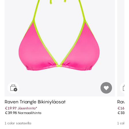
Raven Triangle Bikiniyläosat
Raven
€19.97
Jäsenhinta
*
€16.9
€39.95
Normaalihinta
€33.9
1 color saatavilla
1 color 