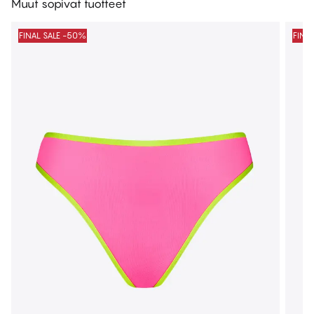
Muut sopivat tuotteet
FINAL SALE -50%
FINA