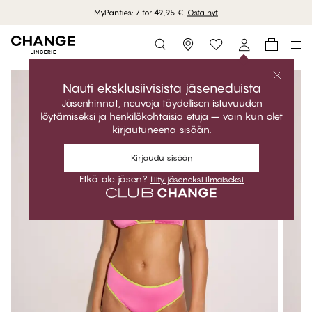
MyPanties: 7 for 49,95 €.
Osta nyt
Storefinder
Nauti eksklusiivisista jäseneduista
Jäsenhinnat, neuvoja täydellisen istuvuuden
löytämiseksi ja henkilökohtaisia etuja – vain kun olet
kirjautuneena sisään.
Kirjaudu sisään
Etkö ole jäsen?
Liity jäseneksi ilmaiseksi