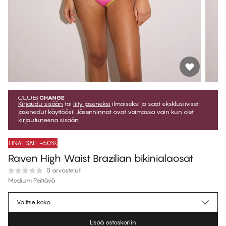
Kirjaudu sisään
tai
liity jäseneksi
ilmaiseksi ja saat eksklusiiviset
jäsenedut käyttöösi! Jäsenhinnat ovat voimassa vain kun olet
kirjautuneena sisään.
FINAL SALE -50%
Raven High Waist Brazilian bikinialaosat
0 arvostelut
Medium Peittävä
€16.97
Jäsenhinta
*
Valitse koko
€33.95
Normaalihinta
Lisää ostoskoriin