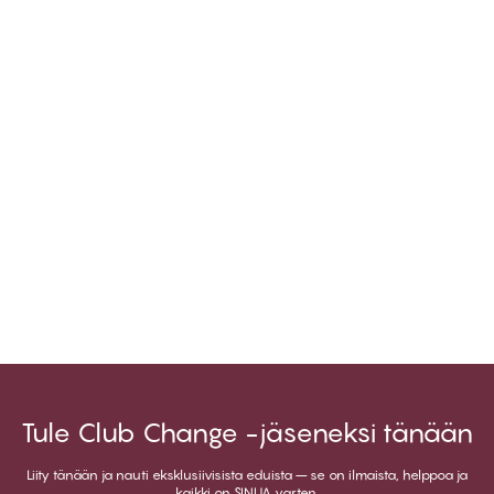
Tule Club Change -jäseneksi tänään
Liity tänään ja nauti eksklusiivisista eduista – se on ilmaista, helppoa ja
kaikki on SINUA varten.