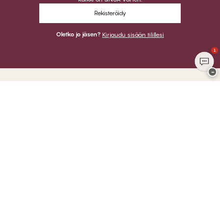
Rekisteröidy
Oletko jo jäsen?
Kirjaudu sisään tilillesi
1
−
Kiitos kun vierailit
CHANGE Lingerie
VOIT MAKSAA
LÄHETÄMME