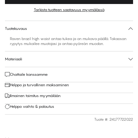
Väri
:
Azalea Pink w. Acid Lime
Tarkista tuotteen saatavuus myymälässä
Ei ehdotettua kokoa tähän tuotteeseen
30 päivän palautus | Ilmainen toimitus myymälään
Tuotekuvaus
Raven brazil high waist antaa tukea ja on mukava päällä. Takaosan
rypytys mukailee muotojasi ja antaa pyöreän muodon.
Materiaali
Chattaile kanssamme
Helppo ja turvallinen maksaminen
Ilmainen toimitus myymälään
Helppo vaihto & palautus
Tuote #
:
24177722022