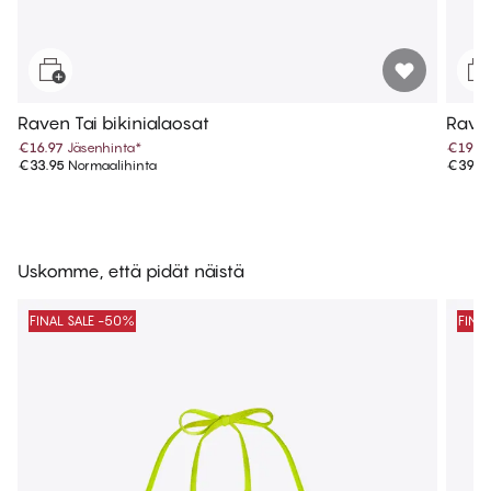
Raven Tai bikinialaosat
Raven
€16.97
Jäsenhinta
*
€19.9
€33.95
Normaalihinta
€39.9
Uskomme, että pidät näistä
FINAL SALE -50%
FINA