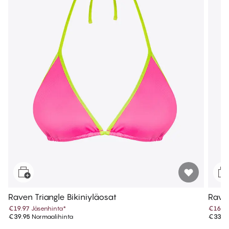
Raven Triangle Bikiniyläosat
Raven
€19.97
Jäsenhinta
*
€16.9
€39.95
Normaalihinta
€33.9