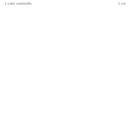
1 color saatavilla
1 color 