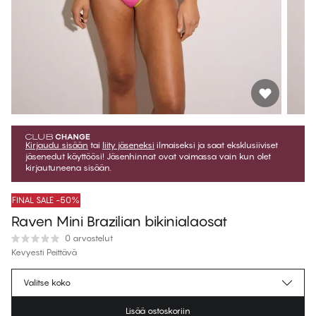
Kirjaudu sisään
tai
liity jäseneksi
ilmaiseksi ja saat eksklusiiviset
jäsenedut käyttöösi! Jäsenhinnat ovat voimassa vain kun olet
kirjautuneena sisään.
FINAL SALE -50%
Raven Mini Brazilian bikinialaosat
0 arvostelut
Kevyesti Peittävä
€16.97
Jäsenhinta
*
Valitse koko
€33.95
Normaalihinta
Lisää ostoskoriin