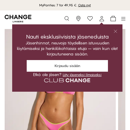
MyPanties: 7 for 49,95 €.
Osta nyt
Storefinder
Nauti eksklusiivisista jäseneduista
Jäsenhinnat, neuvoja täydellisen istuvuuden
löytämiseksi ja henkilökohtaisia etuja – vain kun olet
kirjautuneena sisään.
Kirjaudu sisään
Etkö ole jäsen?
Liity jäseneksi ilmaiseksi