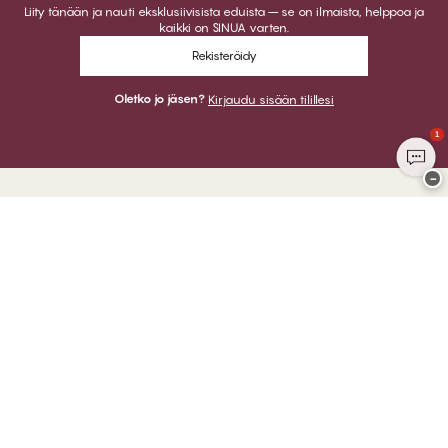
Liity tänään ja nauti eksklusiivisista eduista – se on ilmaista, helppoa ja
kaikki on SINUA varten.
Rekisteröidy
Oletko jo jäsen?
Kirjaudu sisään tilillesi
1
−
Kiitos kun vierailit
CHANGE Lingerie
VOIT MAKSAA
LÄHETÄMME