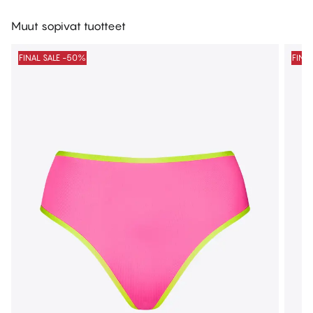
Muut sopivat tuotteet
FINAL SALE -50%
FINA