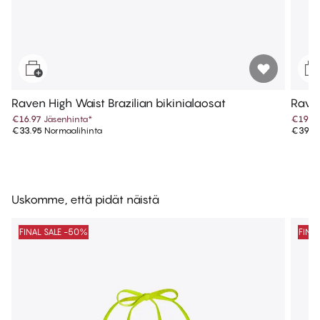
Raven High Waist Brazilian bikinialaosat
Raven
€16.97
Jäsenhinta
*
€19.9
€33.95
Normaalihinta
€39.9
Uskomme, että pidät näistä
FINAL SALE -50%
FINA