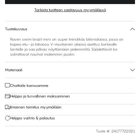
Väri
:
Azalea Pink w. Acid Lime
Tarkista tuotteen saatavuus myymälässä
Ei ehdotettua kokoa tähän tuotteeseen
30 päivän palautus | Ilmainen toimitus myymälään
Tuotekuvaus
Raven swim brazil mini on super trendikäs bikinialaosa, jossa on
kapea etu- ja takaosa. V-muotoinen alaosa asettuu korkealle
lanteille ja saa jalkasi näyttämään pidemmiltä. Säädettävät ka
solmittavat nauhat molemmin puolin.
Materiaali
Chattaile kanssamme
Helppo ja turvallinen maksaminen
Ilmainen toimitus myymälään
Helppo vaihto & palautus
Tuote #
:
24177722021