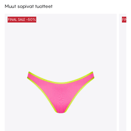
Muut sopivat tuotteet
FINAL SALE -50%
FINA