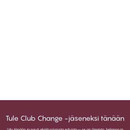
Tule Club Change -jäseneksi tänään
Liity tänään ja nauti eksklusiivisista eduista – se on ilmaista, helppoa ja