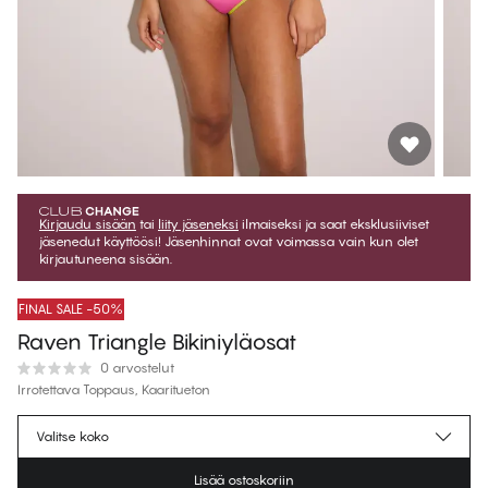
Kirjaudu sisään
tai
liity jäseneksi
ilmaiseksi ja saat eksklusiiviset
jäsenedut käyttöösi! Jäsenhinnat ovat voimassa vain kun olet
kirjautuneena sisään.
FINAL SALE -50%
Raven Triangle Bikiniyläosat
0 arvostelut
Irrotettava Toppaus, Kaaritueton
€19.97
Jäsenhinta
*
Valitse koko
€39.95
Normaalihinta
Lisää ostoskoriin