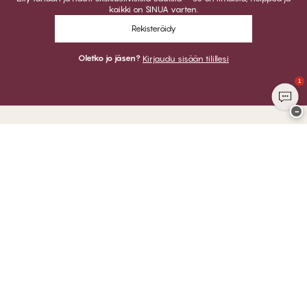
kaikki on SINUA varten.
Rekisteröidy
Oletko jo jäsen?
Kirjaudu sisään tilillesi
1
−
Kiitos kun vierailit
CHANGE Lingerie
VOIT MAKSAA
LÄHETÄMME