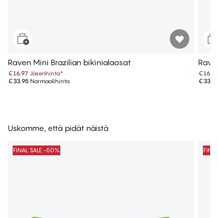
Raven Mini Brazilian bikinialaosat
Raven
€16.97
Jäsenhinta
*
€16.9
€33.95
Normaalihinta
€33.9
Uskomme, että pidät näistä
FINAL SALE -50%
FINA