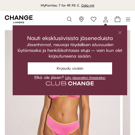
MyPanties: 7 for 49,95 €.
Osta nyt
Storefinder
Nauti eksklusiivisista jäseneduista
Jäsenhinnat, neuvoja täydellisen istuvuuden
löytämiseksi ja henkilökohtaisia etuja – vain kun olet
kirjautuneena sisään.
Kirjaudu sisään
Etkö ole jäsen?
Liity jäseneksi ilmaiseksi