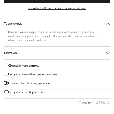
Väri
:
Azalea Pink w. Acid Lime
Tarkista tuotteen saatavuus myymälässä
Ei ehdotettua kokoa tähän tuotteeseen
30 päivän palautus | Ilmainen toimitus myymälään
Tuotekuvaus
Raven swim triangle mini on klassinen kolmiobikini, jossa on
irrotettavat toppaukset. Kaarituettomassa bikinissä on joustava
istuvuus ja säädettävät nauhat.
Materiaali
Chattaile kanssamme
Helppo ja turvallinen maksaminen
Ilmainen toimitus myymälään
Helppo vaihto & palautus
Tuote #
:
24177721191