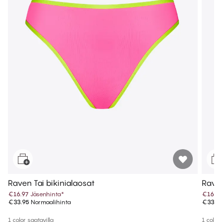
Raven Tai bikinialaosat
Raven
€16.97
Jäsenhinta
*
€16.9
€33.95
Normaalihinta
€33.9
1 color saatavilla
1 color 