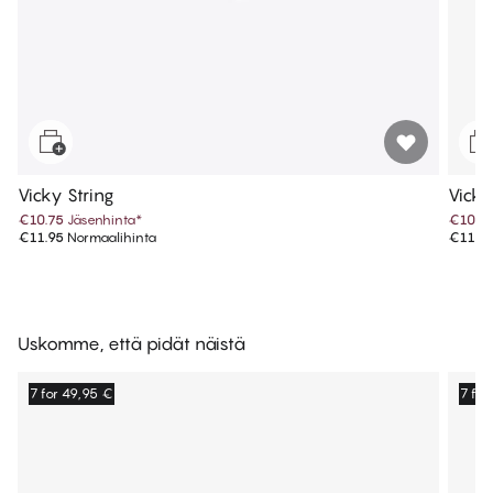
Vicky String
Vicky
€10.75
Jäsenhinta
*
€10.7
€11.95
Normaalihinta
€11.9
Uskomme, että pidät näistä
7 for 49,95 €
7 for