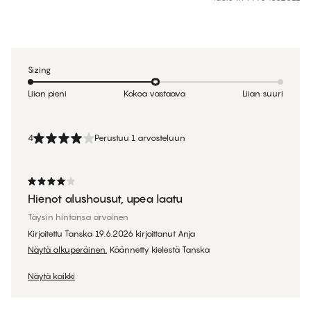
Sizing
Liian pieni
Kokoa vastaava
Liian suuri
4
Perustuu 1 arvosteluun
Hienot alushousut, upea laatu
Täysin hintansa arvoinen
Kirjoitettu Tanska
19.6.2026
kirjoittanut
Anja
Näytä alkuperäinen.
Käännetty kielestä Tanska
Näytä kaikki