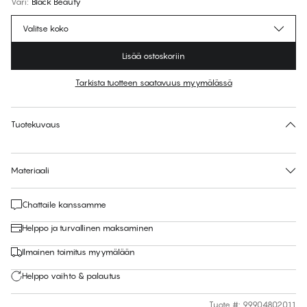
Väri
:
Black Beauty
Valitse koko
Lisää ostoskoriin
Tarkista tuotteen saatavuus myymälässä
Ei ehdotettua kokoa tähän tuotteeseen
30 päivän palautus | Ilmainen toimitus myymälään
Tuotekuvaus
Materiaali
Chattaile kanssamme
Helppo ja turvallinen maksaminen
Ilmainen toimitus myymälään
Helppo vaihto & palautus
Tuote #
:
99904802011