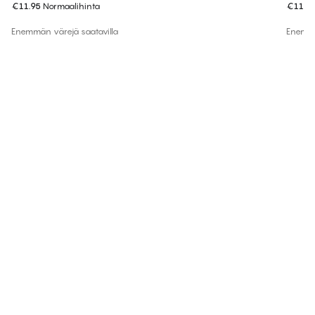
€11.95
Normaalihinta
€11.9
Enemmän värejä saatavilla
Enemmä