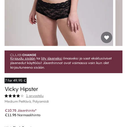
Kirjaudu sisään
tai
liity jäseneksi
ilmaiseksi ja saat eksklusiiviset
jäsenedut käyttöösi! Jäsenhinnat ovat voimassa vain kun olet
kirjautuneena sisään.
7 for 49,95 €
Vicky Hipster
1 arvostelu
Medium Peittävä, Polyamiidi
€10.75
Jäsenhinta
*
€11.95
Normaalihinta