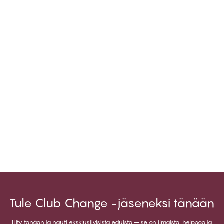
Tule Club Change -jäseneksi tänään
Liity tänään ja nauti eksklusiivisista eduista – se on ilmaista, helppoa ja