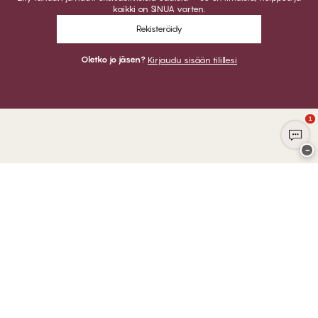
kaikki on SINUA varten.
Rekisteröidy
Oletko jo jäsen?
Kirjaudu sisään tilillesi
1
−
Kiitos kun vierailit
CHANGE Lingerie
VOIT MAKSAA
LÄHETÄMME