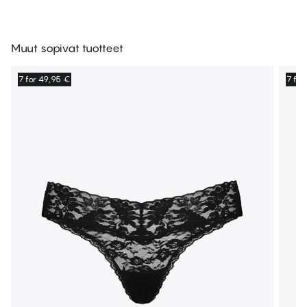
Muut sopivat tuotteet
7 for 49,95 €
7 for