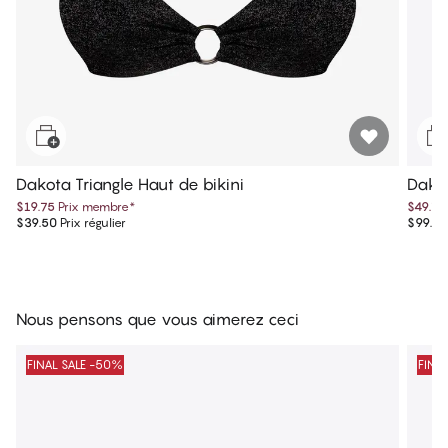
Dakota Triangle Haut de bikini
Dakot
$19.75
Prix membre
*
$49.75
$39.50
Prix régulier
$99.50
Nous pensons que vous aimerez ceci
FINAL SALE -50%
FINA