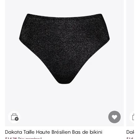
Dakota Taille Haute Brésilien Bas de bikini
Dakot
$14.75
Prix membre
*
$14.75