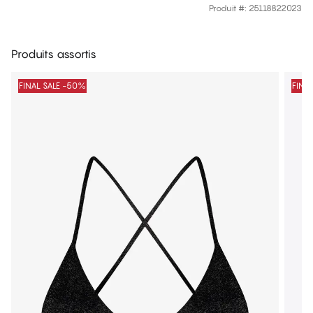
Produit #
:
25118822023
Produits assortis
FINAL SALE -50%
FINA