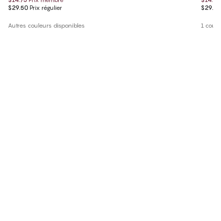
$29.50
Prix régulier
$29.50
Autres couleurs disponibles
1 coule