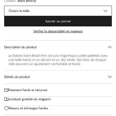
Couleur
:
Black Beauty
Choisir la taille
Ajouter au panier
Vérifier la disponibilité en magasin
Pas de taille suggérée pour cet article
30 jours de retour
Description du produit
Le Dakota Swim Brazil Mini est une magnifique culotte pailletée avec
une taille basse et un devant et un dos étroits. Des liens de chaque
côté assurent un ajustement confortable et facile.
Détails du produit
Paiement facile et sécurisé
Livraison gratuite en magasin
Retours et échanges faciles