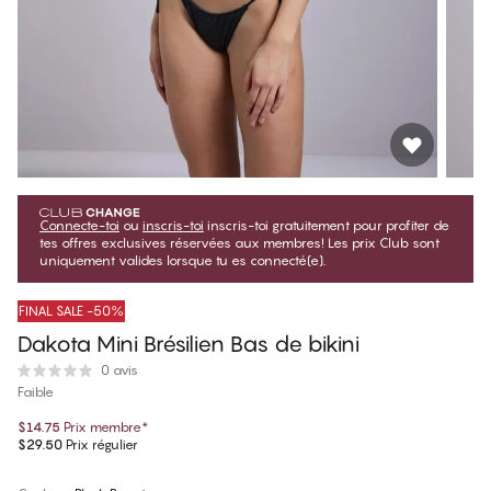
Connecte-toi
ou
inscris-toi
inscris-toi gratuitement pour profiter de
tes offres exclusives réservées aux membres! Les prix Club sont
uniquement valides lorsque tu es connecté(e).
FINAL SALE -50%
Dakota Mini Brésilien Bas de bikini
0 avis
Faible
$14.75
Prix membre
*
$29.50
Prix régulier