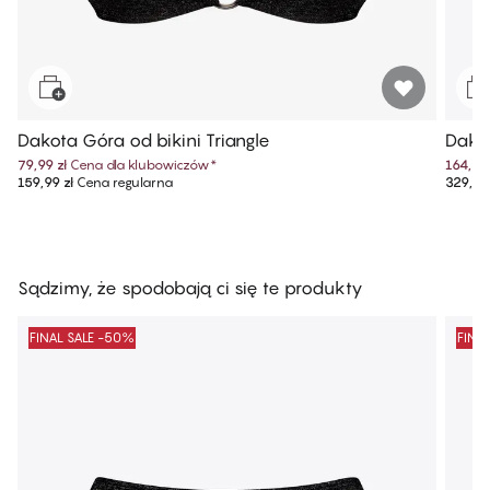
Dakota Góra od bikini Triangle
Dakot
79,99 zł
Cena dla klubowiczów
*
164,99 
159,99 zł
Cena regularna
329,99 
Sądzimy, że spodobają ci się te produkty
FINAL SALE -50%
FINA