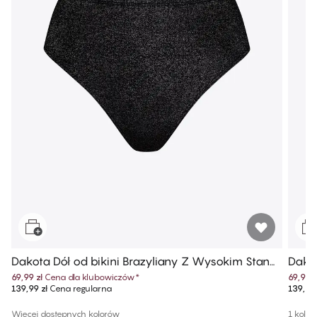
Dakota Dół od bikini Brazyliany Z Wysokim Stane
Dakot
m
69,99 zł
Cena dla klubowiczów
*
69,99 z
139,99 zł
Cena regularna
139,99 
Więcej dostępnych kolorów
1 kolor