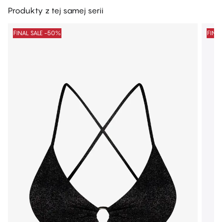
Produkty z tej samej serii
FINAL SALE -50%
FINA