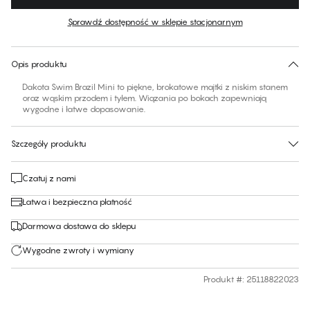
Kolor
:
Black Beauty
Sprawdź dostępność w sklepie stacjonarnym
Brak sugerowanego rozmiaru dla tego produktu
30 dni na zwrot | Bezpłatna dostawa do sklepu
Opis produktu
Dakota Swim Brazil Mini to piękne, brokatowe majtki z niskim stanem
oraz wąskim przodem i tyłem. Wiązania po bokach zapewniają
wygodne i łatwe dopasowanie.
Szczegóły produktu
Czatuj z nami
Łatwa i bezpieczna płatność
Darmowa dostawa do sklepu
Wygodne zwroty i wymiany
Produkt #
:
25118822023