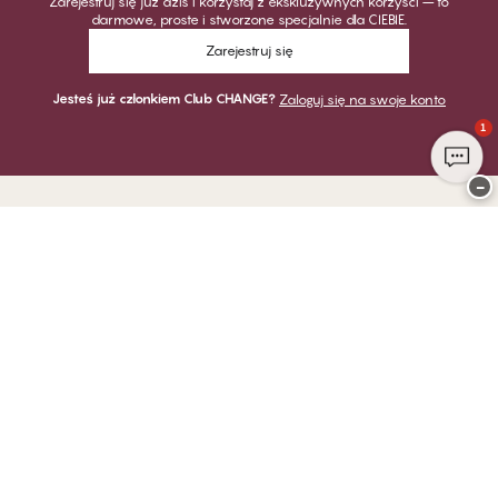
Zarejestruj się już dziś i korzystaj z ekskluzywnych korzyści – to
darmowe, proste i stworzone specjalnie dla CIEBIE.
Zarejestruj się
Jesteś już członkiem Club CHANGE?
Zaloguj się na swoje konto
1
−
Dziękujemy za odwiedzenie
CHANGE Lingerie
PŁATNOŚĆ
DOSTAWA