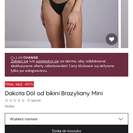
Zaloguj się
lub
zarejestruj się
za darmo, aby odblokować
ekskluzywne oferty członkowskie! Ceny klubowe są aktywne
tylko po zalogowaniu.
FINAL SALE -50%
Dakota Dół od bikini Brazyliany Mini
0 opinie
Niskie
64,99 zł
Cena dla klubowiczów
*
Wybierz rozmiar
129,99 zł
Cena regularna
Dodaj do koszyka