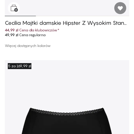
Cecilia Majtki damskie Hipster Z Wysokim Stane
m
44,99 zł
Cena dla klubowiczów
*
49,99 zł
Cena regularna
Więcej dostępnych kolorów
5 za 169,99 zł