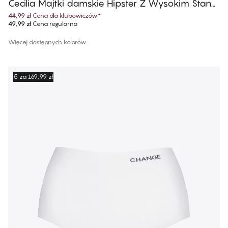
Cecilia Majtki damskie Hipster Z Wysokim Stane
m
44,99 zł
Cena dla klubowiczów
*
49,99 zł
Cena regularna
Więcej dostępnych kolorów
5 za 169,99 zł