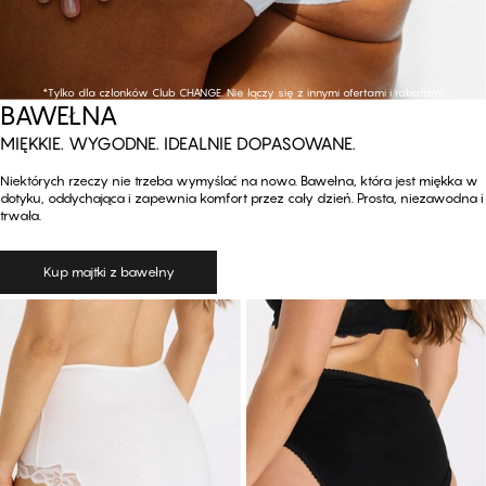
*Tylko dla członków Club CHANGE. Nie łączy się z innymi ofertami i rabatami.
Kup majtki z bawełny
BAWEŁNA
MIĘKKIE. WYGODNE. IDEALNIE DOPASOWANE.
Niektórych rzeczy nie trzeba wymyślać na nowo. Bawełna, która jest miękka w
dotyku, oddychająca i zapewnia komfort przez cały dzień. Prosta, niezawodna i
trwała.
Kup majtki z bawełny