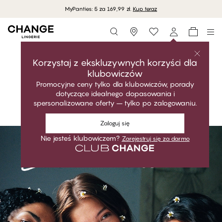
Darmowa dostawa przy zakupach powyżej 250 zł
Storefinder
Kup kolekcję
DAISY
Korzystaj z ekskluzywnych korzyści dla
klubowiczów
Romantyczny. Miękki. Idealne dopasowanie.
Promocyjne ceny tylko dla klubowiczów, porady
dotyczące idealnego dopasowania i
DAISY - Black Beauty
Kup kolekcję
spersonalizowane oferty – tylko po zalogowaniu.
Biustonosz Braletka
DAISY - Vista Blue
#30
Zaloguj się
#30
#30
Biustonosz Braletka
#30
Nie jesteś klubowiczem?
Zarejestruj się za darmo