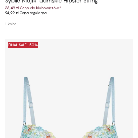
Sybile Majtki damskie Hipster String
28,49 zł
Cena dla klubowiczów
*
94,99 zł
Cena regularna
1 kolor
FINAL SALE -50%