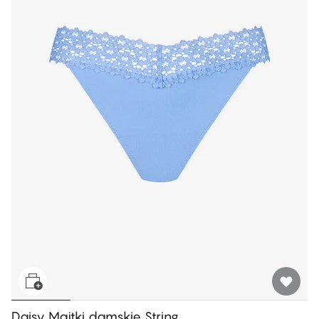
Daisy Majtki damskie String​