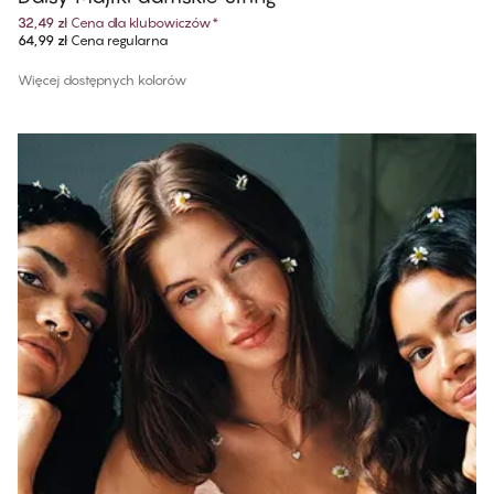
32,49 zł
Cena dla klubowiczów
*
64,99 zł
Cena regularna
Więcej dostępnych kolorów