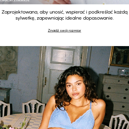
Zaprojektowana, aby unosić, wspierać i podkreślać każdą
sylwetkę, zapewniając idealne dopasowanie.
DAISY - Vista Blue
DAISY - Black Beauty
Znajdź swój rozmiar
Biustonosz Braletka
Biustonosz Braletka
DAISY - Pearl Blush
Biustonosz Braletka