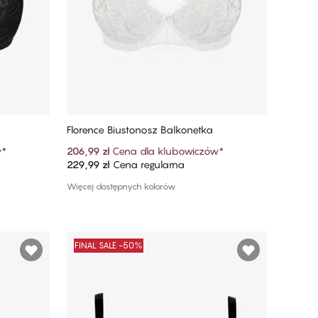
Florence Biustonosz Balkonetka
w
*
206,99 zł
Cena dla klubowiczów
*
229,99 zł
Cena regularna
Dodaj do koszyka
Więcej dostępnych kolorów
FINAL SALE -50%