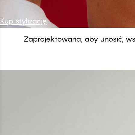
Kup stylizację
Zaprojektowana, aby unosić, ws
FLORENCE - Ivory
Biustonosz Balkonetka
#30