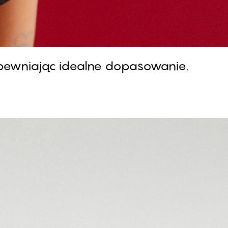
apewniając idealne dopasowanie.
FLORENCE - Ivory
Majtki damskie Tai