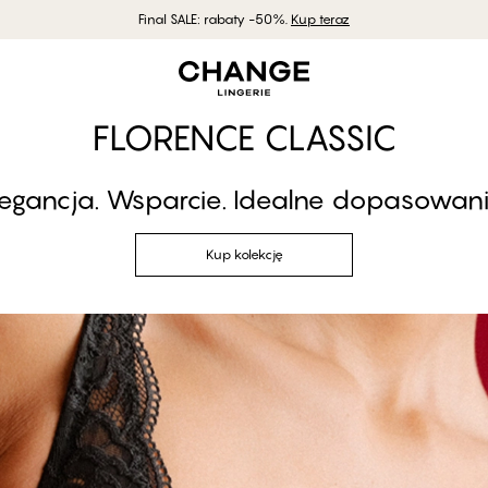
Final SALE: rabaty -50%.
Kup teraz
FLORENCE CLASSIC
legancja. Wsparcie. Idealne dopasowani
Kup kolekcję
Kup kolekcję
#30
ENCE - Black Beauty
onosz Full Support Full Cup