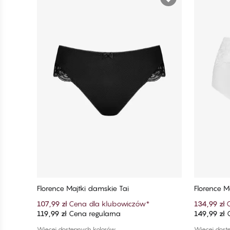
Florence Majtki damskie Tai
Florence M
anem
107,99 zł
Cena dla klubowiczów
*
134,99 zł
119,99 zł
Cena regularna
149,99 zł
C
Dodaj do koszyka
Więcej dostępnych kolorów
Więcej dost