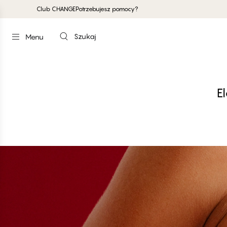
Club CHANGE
Potrzebujesz pomocy?
Szukaj
Menu
E
#30
#30
FLOR
Biust