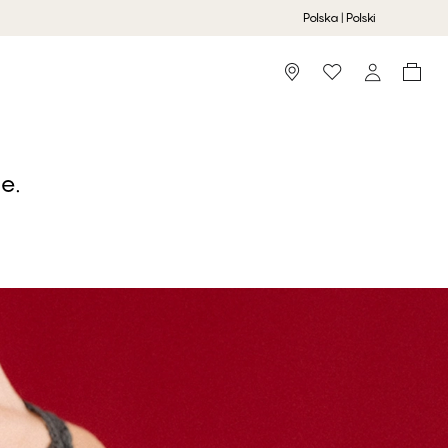
Polska | Polski
Storefinder
e.
FLORENCE - Black Beauty
Majtki damskie Hipster String