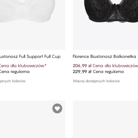
iustonosz Full Support Full Cup
Florence Biustonosz Balkonetka
Cena dla klubowiczów
*
206,99 zł
Cena dla klubowiczó
ena regularna
229,99 zł
Cena regularna
Dodaj do koszyka
Dodaj do koszyka
ępnych kolorów
Więcej dostępnych kolorów