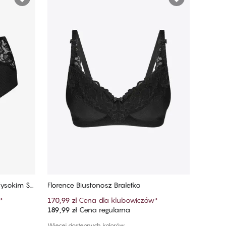
Wysokim St
Florence Biustonosz Braletka
*
170,99 zł
Cena dla klubowiczów
*
189,99 zł
Cena regularna
Dodaj do koszyka
Więcej dostępnych kolorów