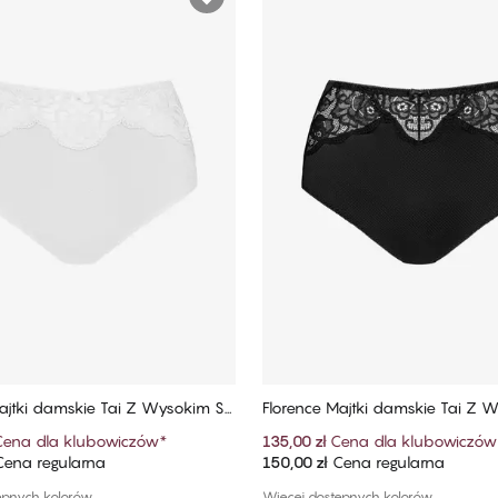
ajtki damskie Tai Z Wysokim St
Florence Majtki damskie Tai Z 
anem
Cena dla klubowiczów
*
135,00 zł
Cena dla klubowiczów
ena regularna
150,00 zł
Cena regularna
Dodaj do koszyka
Dodaj do koszyka
ępnych kolorów
Więcej dostępnych kolorów