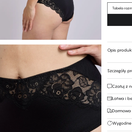
Tabela roz
Opis produk
Szczegóły p
Czatuj z 
Łatwa i b
Darmowa 
Wygodne 