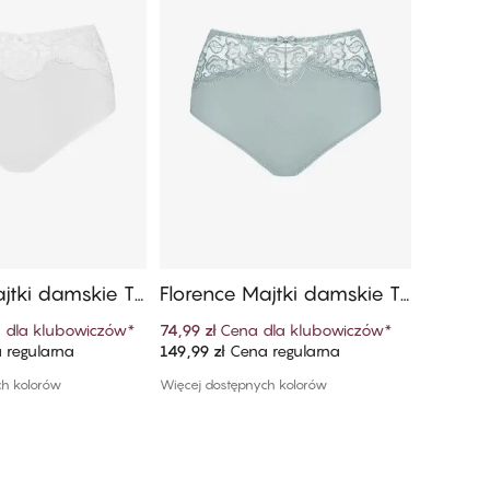
ajtki damskie Ta
Florence Majtki damskie Ta
Floren
im Stanem
i Z Wysokim Stanem
i Z Wy
 dla klubowiczów
*
74,99 zł
Cena dla klubowiczów
*
74,99 zł
 regularna
149,99 zł
Cena regularna
149,99 zł
 do koszyka
Dodaj do koszyka
ch kolorów
Więcej dostępnych kolorów
Więcej do