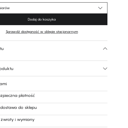
miarów
Dodaj do koszyka
Sprawdź dostępność w sklepie stacjonarnym
tu
roduktu
nami
ezpieczna płatność
dostawa do sklepu
zwroty i wymiany