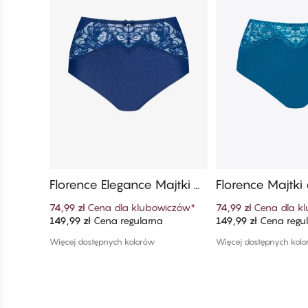
Florence Elegance Majtki d
Florence Majtki
amskie Tai Z Wysokim Sta
i Z Wysokim S
74,99 zł
Cena dla klubowiczów
*
74,99 zł
Cena dla k
nem
149,99 zł
Cena regularna
149,99 zł
Cena regu
Dodaj do koszyka
Dodaj do ko
Więcej dostępnych kolorów
Więcej dostępnych kol