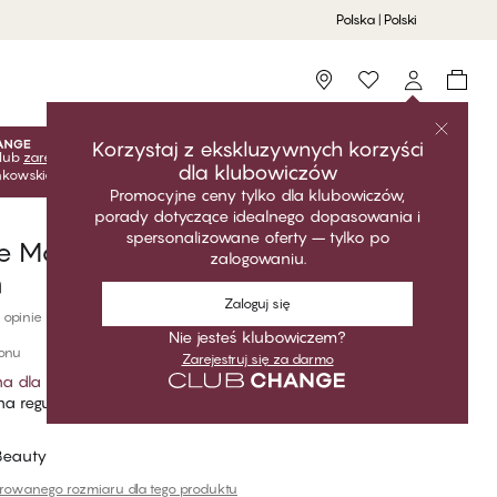
Polska | Polski
Storefinder
Korzystaj z ekskluzywnych korzyści
lub
zarejestruj się
za darmo, aby odblokować ekskluzywne
dla klubowiczów
onkowskie! Ceny klubowe są aktywne tylko po zalogowaniu.
Promocyjne ceny tylko dla klubowiczów,
porady dotyczące idealnego dopasowania i
spersonalizowane oferty – tylko po
ce Majtki damskie Tai Z Wysokim
zalogowaniu.
m
Zaloguj się
 opinie
Nie jesteś klubowiczem?
lonu
Zarejestruj się za darmo
a dla klubowiczów
*
a regularna
Beauty
erowanego rozmiaru dla tego produktu