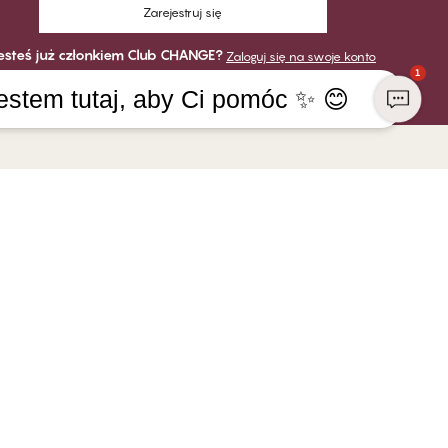
Zarejestruj się
esteś już członkiem Club CHANGE?
Zaloguj się na swoje konto
1
estem tutaj, aby Ci pomóc ✨ 😊
MIE
PŁATNOŚĆ
GE Lingerie
DOSTAWA
w CHANGE
edzialność społeczna
 franczyzowy