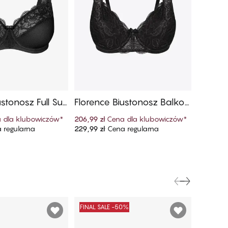
ustonosz Full Su
Florence Biustonosz Balkon
Floren
Cup
etka
ring​
 dla klubowiczów
*
206,99 zł
Cena dla klubowiczów
*
94,49 zł
 regularna
229,99 zł
Cena regularna
104,99 zł
 do koszyka
Dodaj do koszyka
FINAL SALE -50%
FINAL S