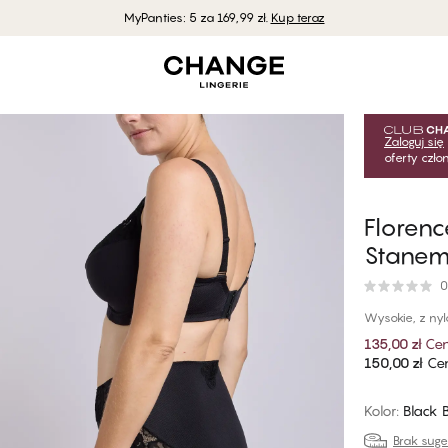
MyPanties: 5 za 169,99 zł.
Kup teraz
Zaloguj się
oferty czł
Floren
Stane
0
Wysokie, z ny
135,00 zł
Cen
150,00 zł
Cen
Kolor
:
Black 
Brak sug