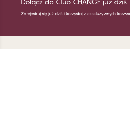
Dołącz do Club CHANGE już dziś
Zarejestruj się już dziś i korzystaj z ekskluzywnych korzy
Dziękujemy za
C
odwiedzenie
Wi
CHANGE Lingerie
Za
Zo
Za