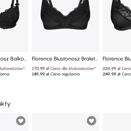
nosz Balkon
Florence Biustonosz Braletk
Florence Bi
a
pport Full 
klubowiczów
*
170,99 zł
Cena dla klubowiczów
*
224,99 zł
Cena
larna
189,99 zł
Cena regularna
249,99 zł
Cena
szyka
Dodaj do koszyka
Dodaj
ukty