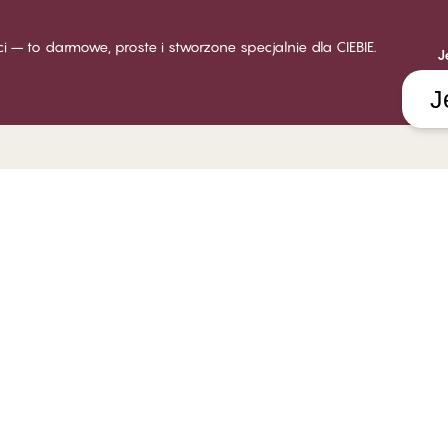
ści – to darmowe, proste i stworzone specjalnie dla CIEBIE.
J
J
LUB CHANGE
INDYWIDUALNA OBSŁUGA
O FIR
ęcej o Club Change
Dostawa
O CHAN
sady i warunki członkowstwa
Zwroty
Sklepy
stań klubowiczem
Karty podarunkowe
Praca 
loguj się
Poradnik rozmiarów
Odpowi
FAQ
System
Skontaktuj się z nami
Polityka informowania o
nieprawidłowościach