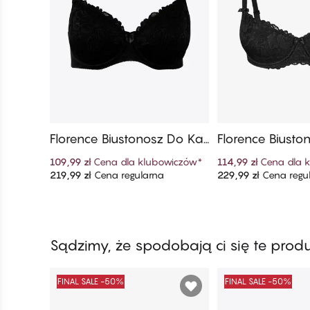
Florence Biustonosz Do Kar
Florence Biusto
mienia
etka
109,99 zł
Cena dla klubowiczów
*
114,99 zł
Cena dla 
219,99 zł
Cena regularna
229,99 zł
Cena regu
Dodaj do koszyka
Dodaj do ko
Sądzimy, że spodobają ci się te prod
FINAL SALE -50%
FINAL SALE -50%