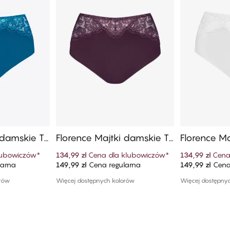
 damskie Ta
Florence Majtki damskie Ta
Florence M
tanem
i Z Wysokim Stanem
i Z Wysok
lubowiczów
*
134,99 zł
Cena dla klubowiczów
*
134,99 zł
Cena
larna
149,99 zł
Cena regularna
149,99 zł
Cena
szyka
Dodaj do koszyka
Dodaj
orów
Więcej dostępnych kolorów
Więcej dostępny