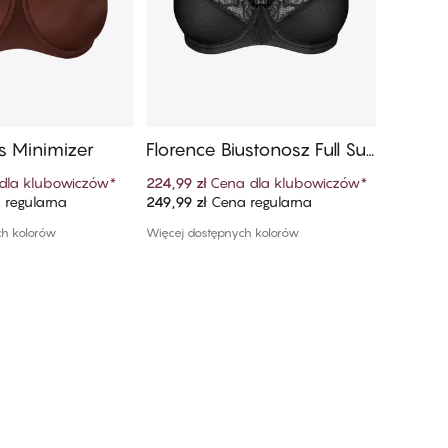
 Minimizer
Florence Biustonosz Full Su
Mariah 
pport Full Cup
port S
dla klubowiczów
*
224,99 zł
Cena dla klubowiczów
*
251,99 zł
regularna
249,99 zł
Cena regularna
279,99 z
 do koszyka
Dodaj do koszyka
ch kolorów
Więcej dostępnych kolorów
1 kolor