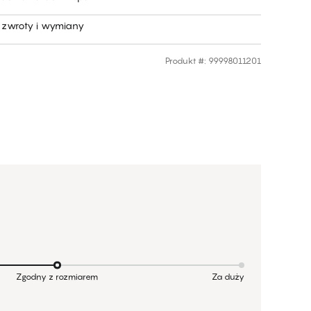
zwroty i wymiany
Produkt #
:
99998011201
Zgodny z rozmiarem
Za duży