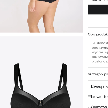
Opis produk
Biustonos
podtrzymuj
wydaje si
bezszwową
biustonos
Szczegóły p
Czatuj z 
Łatwa i b
Darmowa 