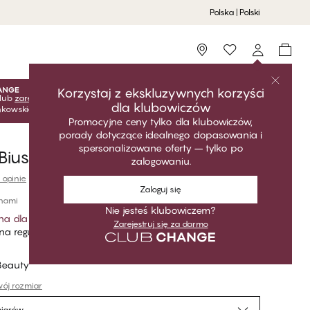
Polska | Polski
Storefinder
Korzystaj z ekskluzywnych korzyści
lub
zarejestruj się
za darmo, aby odblokować ekskluzywne
dla klubowiczów
onkowskie! Ceny klubowe są aktywne tylko po zalogowaniu.
Promocyjne ceny tylko dla klubowiczów,
porady dotyczące idealnego dopasowania i
spersonalizowane oferty – tylko po
iustonosz Full Support Minimizer
zalogowaniu.
 opinie
Zaloguj się
inami
Nie jesteś klubowiczem?
na dla klubowiczów
*
Zarejestruj się za darmo
a regularna
Beauty
ój rozmiar
miarów