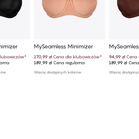
nimizer
MySeamless Minimizer
MySeamless
klubowiczów
*
170,99 zł
Cena dla klubowiczów
*
94,99 zł
Cena 
larna
189,99 zł
Cena regularna
189,99 zł
Cena 
szyka
Dodaj do koszyka
Dodaj
orów
Więcej dostępnych kolorów
Więcej dostępny