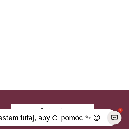
Zarejestruj się
1
estem tutaj, aby Ci pomóc ✨ 😊
esteś już członkiem Club CHANGE?
Zaloguj się na swoje konto