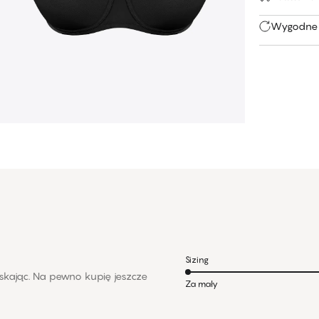
Wygodne 
Sizing
ciskając. Na pewno kupię jeszcze
Za mały