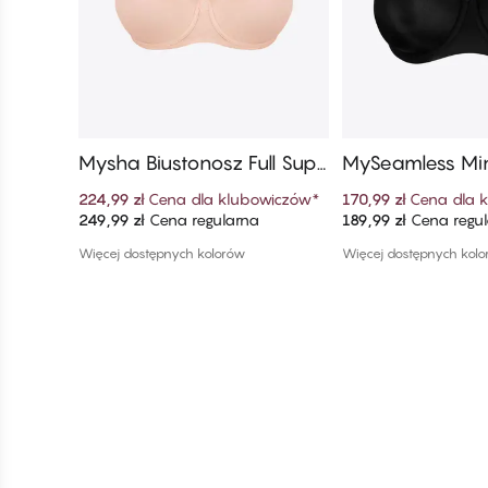
Mysha Biustonosz Full Supp
MySeamless Mi
ort Minimizer
224,99 zł
Cena dla klubowiczów
*
170,99 zł
Cena dla 
249,99 zł
Cena regularna
189,99 zł
Cena regu
Dodaj do koszyka
Dodaj do ko
Więcej dostępnych kolorów
Więcej dostępnych kol