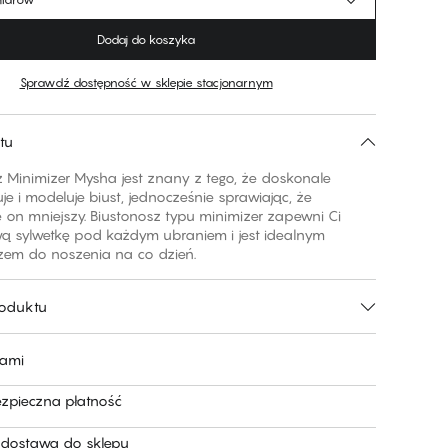
Dodaj do koszyka
Sprawdź dostępność w sklepie stacjonarnym
tu
z Minimizer Mysha jest znany z tego, że doskonale
e i modeluje biust, jednocześnie sprawiając, że
ę on mniejszy. Biustonosz typu minimizer zapewni Ci
 sylwetkę pod każdym ubraniem i jest idealnym
zem do noszenia na co dzień.
roduktu
nami
ezpieczna płatność
dostawa do sklepu