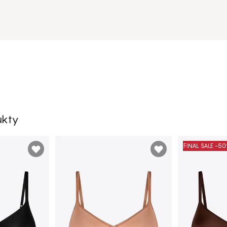
ukty
FINAL SALE -5