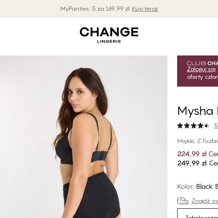
MyPanties: 5 za 169,99 zł.
Kup teraz
Zaloguj się
oferty czł
Mysha B
5
Miękki, Z Fiszb
224,99 zł
Ce
249,99 zł
Cen
Kolor
:
Black 
Znajdź sw
Tabela roz