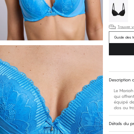
Trouver vo
Guide des ta
Description 
Le Mariah
qui offren
équipé de 
Détails du p