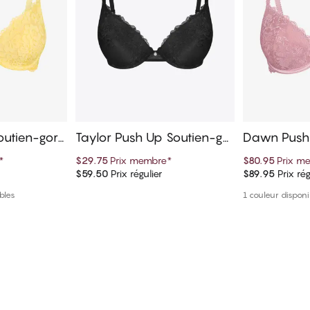
outien-gorg
Taylor Push Up Soutien-gor
Dawn Push 
ge
ge
*
$29.75
Prix membre
*
$80.95
Prix m
$59.50
Prix régulier
$89.95
Prix rég
panier
Ajouter au panier
Ajout
bles
1 couleur disponi