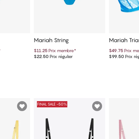
Mariah String
Mariah Tria
rge
*
$11.25
Prix membre
*
$49.75
Prix m
$22.50
Prix régulier
$99.50
Prix rég
panier
Ajouter au panier
Ajout
FINAL SALE -50%