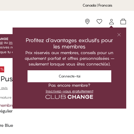
Canada | Francais
Storefinder
Profitez d’avantages exclusifs pour
oi
ou
inscris-toi
inscris-toi gratuitement pour profiter de tes
les membres
lusives réservées aux membres! Les prix Club sont uniquement
sque tu es connecté(e).
Prix réservés aux membres, conseils pour un
ajustement parfait et offres personnalisées –
seulement lorsque vous êtes connecté(e).
50%
Connecte-toi
 Push Up Soutien-gorge
Pas encore membre?
 avis
Inscrivez-vous gratuitement
rmature
 membre
*
égulier
re Blue