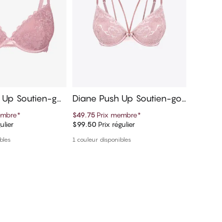
Up Soutien-gor
Diane Push Up Soutien-gor
Bella 
ge
e
embre
*
$49.75
Prix membre
*
$49.75
P
ulier
$99.50
Prix régulier
$99.50
Pr
er au panier
Ajouter au panier
bles
1 couleur disponibles
Autres cou