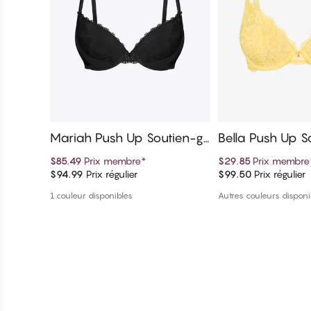
Mariah Push Up Soutien-g
Bella Push Up S
orge
e
$85.49
Prix membre
*
$29.85
Prix membre
$94.99
Prix régulier
$99.50
Prix régulier
Ajouter au panier
Ajouter au 
1 couleur disponibles
Autres couleurs disponi