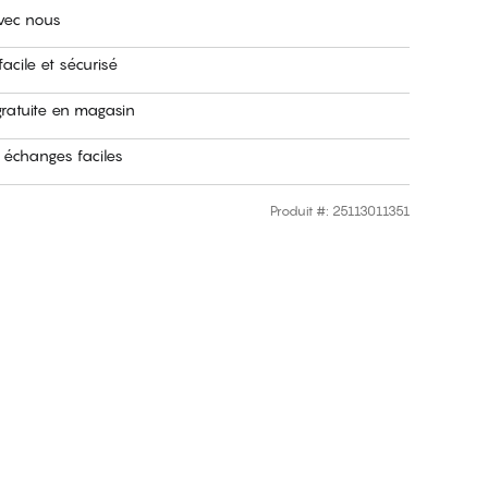
avec nous
acile et sécurisé
gratuite en magasin
 échanges faciles
Produit #
:
25113011351