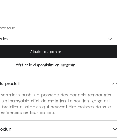
tre taille
illes
Ajouter au panier
Vérifier la disponibilité en magasin
du produit
 seamless push-up possède des bonnets rembourrés
t un incroyable effet de maintien. Le soutien-gorge est
bretelles ajustables qui peuvent être croisées dans le
roduit