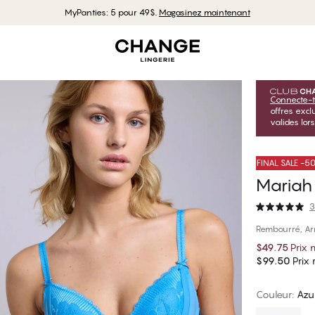
MyPanties: 5 pour 49$.
Magasinez maintenant
Connecte-t
offres exc
valides lor
FINAL SALE -
Mariah
3
Rembourré, A
$49.75
Prix
$99.50
Prix r
Couleur
:
Azu