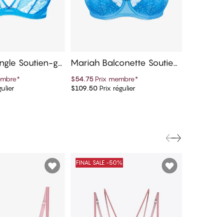
ngle Soutien-go
Mariah Balconette Soutien
-gorge
embre
*
$54.75
Prix membre
*
ulier
$109.50
Prix régulier
er au panier
Ajouter au panier
FINAL SALE -50%
FINAL S