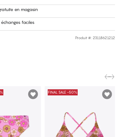
gratuite en magasin
 échanges faciles
Produit #
:
23118621212
0%
FINAL SALE -50%