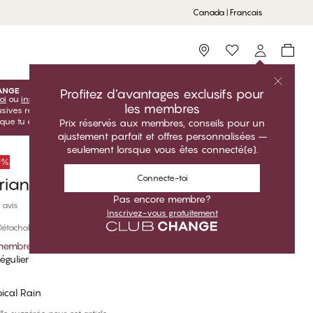
Canada | Francais
Storefinder
Profitez d’avantages exclusifs pour
oi
ou
inscris-toi
inscris-toi gratuitement pour profiter de tes
les membres
lusives réservées aux membres! Les prix Club sont uniquement
sque tu es connecté(e).
Prix réservés aux membres, conseils pour un
ajustement parfait et offres personnalisées –
seulement lorsque vous êtes connecté(e).
50%
Connecte-toi
riangle Haut de bikini
Pas encore membre?
 avis
Inscrivez-vous gratuitement
étachable, Sans Armature
 membre
*
égulier
pical Rain