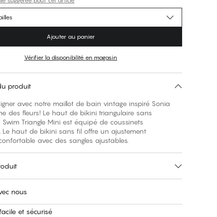
lle suggérée pour cet article
illes
Ajouter au panier
Vérifier la disponibilité en magasin
du produit
aigner avec notre maillot de bain vintage inspiré Sonia
me des fleurs! Le haut de bikini triangulaire sans
 Swim Triangle Mini est équipé de coussinets
 Le haut de bikini sans fil offre un ajustement
confortable avec des sangles ajustables.
roduit
avec nous
acile et sécurisé