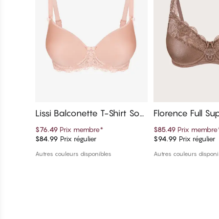
Lissi Balconette T-Shirt Sout
Florence Full Su
ien-gorge
up Soutien-gor
$76.49
Prix membre
*
$85.49
Prix membre
$84.99
Prix régulier
$94.99
Prix régulier
Ajouter au panier
Ajouter au 
Autres couleurs disponibles
Autres couleurs disponi