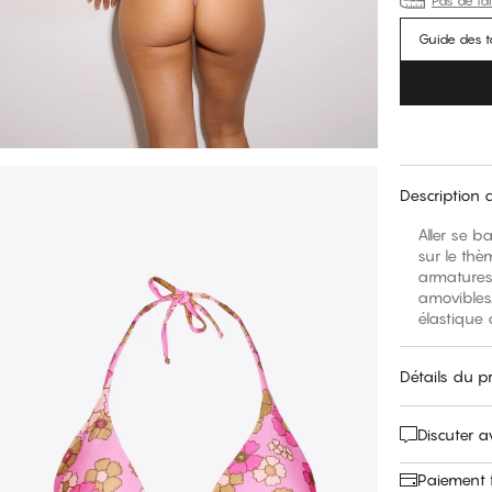
Pas de tai
Guide des ta
Description 
Aller se b
sur le thè
armatures
amovibles.
élastique 
Détails du p
Discuter 
Paiement f