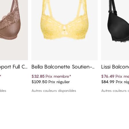
pport Full C
Bella Balconette Soutien-g
Lissi Balcon
ge
orge
ien-gorge
*
$32.85
Prix membre
*
$76.49
Prix m
$109.50
Prix régulier
$84.99
Prix rég
panier
Ajouter au panier
Ajout
bles
Autres couleurs disponibles
Autres couleurs 