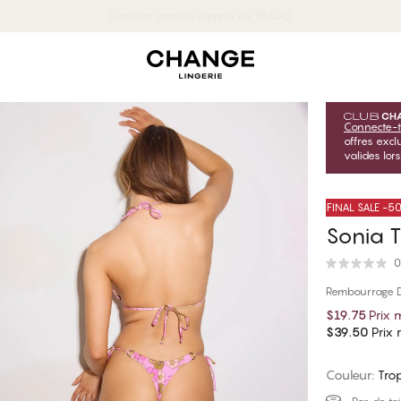
Livraison gratuite à partir de 95 CAD
Connecte-t
offres exc
valides lor
FINAL SALE -
Sonia T
0
Rembourrage D
$19.75
Prix
$39.50
Prix r
Couleur
:
Tro