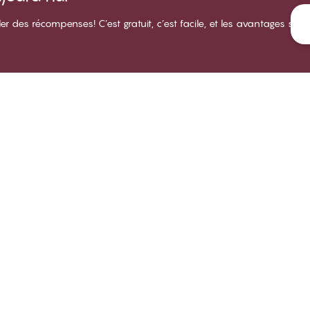
des récompenses! C’est gratuit, c’est facile, et les avantages sont
LUB CHANGE
SERVICE
NOTRE
propos du Club CHANGE
Livraison
À prop
rmes et conditions d'adhésion
Retours
Magasi
venir membre
Essayez un ajustement de soutien-
Carriè
gorge
nnectez-vous
Respons
Tous les sujets de la FAQ
B2B
Prenez contact
Politique de dénonciation