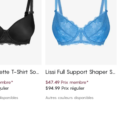
ette T-Shirt Sout
Lissi Full Support Shaper So
Rose Fu
utien-gorge
outien
embre
*
$47.49
Prix membre
*
$89.99
P
ulier
$94.99
Prix régulier
$99.99
Pr
er au panier
Ajouter au panier
disponibles
Autres couleurs disponibles
1 couleur 