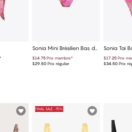
Sonia Mini Brésilien Bas de
Sonia Tai B
bikini
*
$14.75
Prix membre
*
$17.25
Prix m
$29.50
Prix régulier
$34.50
Prix rég
panier
Ajouter au panier
Ajout
FINAL SALE -70%