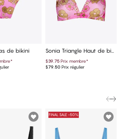
as de bikini
Sonia Triangle Haut de biki
ni
embre
*
$39.75
Prix membre
*
ulier
$79.50
Prix régulier
er au panier
Ajouter au panier
FINAL SALE -50%
Nouveau