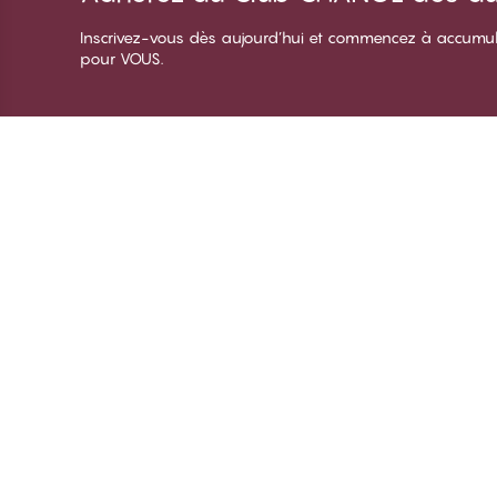
Inscrivez-vous dès aujourd’hui et commencez à accumuler 
pour VOUS.
Merci de visiter
C
CHANGE Lingerie
À 
Te
De
Co