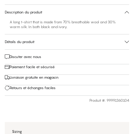
30 jours de retour
Description du produit
A long t-shirt that is made from 70% breathable wool and 30%
warm silk. In both black and ivory.
Détails du produit
Discuter avec nous
Paiement facile et sécurisé
Livraison gratuite en magasin
Retours et échanges faciles
Produit #
:
99991360104
Sizing