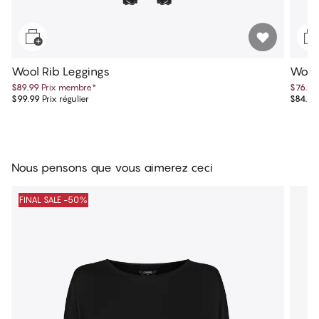
Wool Rib Leggings
Wool
$89.99
Prix membre
*
$76.49
$99.99
Prix régulier
$84.99
Nous pensons que vous aimerez ceci
FINAL SALE -50%