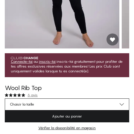
Connecte-toi
ou
inscris-toi
inscris-toi gratuitement pour profiter de
tes offres exclusives réservées aux membres! Les prix Club sont
uniquement valides lorsque tu es connecté(e).
Wool Rib Top
6 avis
$89.99
Prix membre
*
Choisir la taille
$99.99
Prix régulier
Ajouter au panier
Couleur
:
Black Beauty
Vérifier la disponibilité en magasin
Pas de taille suggérée pour cet article