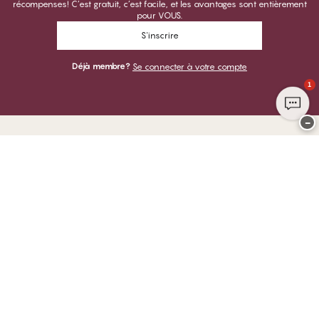
récompenses! C’est gratuit, c’est facile, et les avantages sont entièrement
pour VOUS.
S'inscrire
Déjà membre?
Se connecter à votre compte
1
−
Merci de visiter
CHANGE Lingerie
VOUS POUVEZ PAYER AVEC
NOUS EXPÉDIONS AVEC