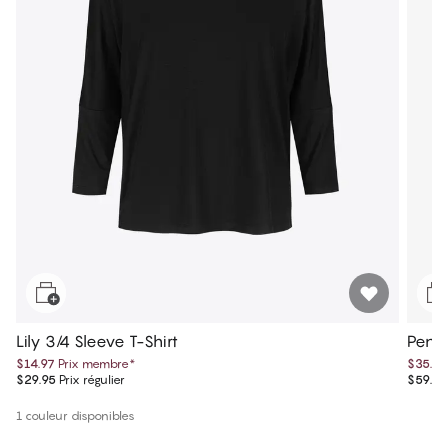
Lily 3/4 Sleeve T-Shirt
Penn
$14.97
Prix membre
*
$35.99
$29.95
Prix régulier
$59.99
1 couleur disponibles