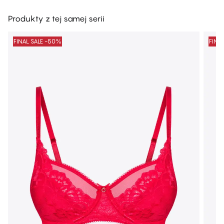
Produkty z tej samej serii
FINAL SALE -50%
FINA