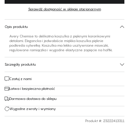
Kolor
:
Tango Red
Sprawdź dostępność w sklepie stacjonarnym
Brak sugerowanego rozmiaru dla tego produktu
30 dni na zwrot | Bezpłatna dostawa do sklepu
Opis produktu
Avery Chemise to delikatna koszulka z pięknymi koronkowymi
detalami. Elegancka i jedwabiście miękka koszulka pięknie
podkreśla sylwetkę. Koszulka ma lekko usztywnione miseczki,
regulowane ramiączka i wygodne elastyczne zapięcie na haftki.
Szczegóły produktu
Czatuj z nami
Łatwa i bezpieczna płatność
Darmowa dostawa do sklepu
Wygodne zwroty i wymiany
Produkt #
:
23222413311