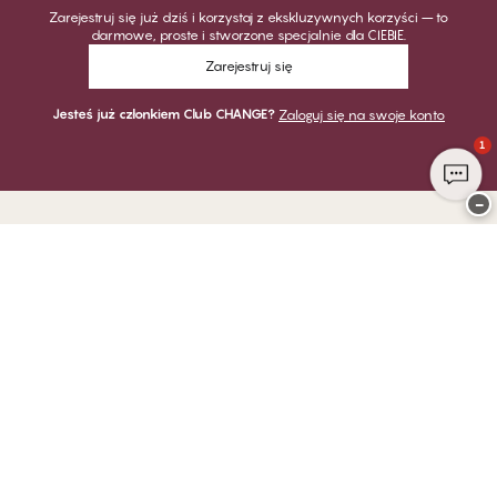
Zarejestruj się już dziś i korzystaj z ekskluzywnych korzyści – to
darmowe, proste i stworzone specjalnie dla CIEBIE.
Zarejestruj się
Jesteś już członkiem Club CHANGE?
Zaloguj się na swoje konto
1
−
Dziękujemy za odwiedzenie
CHANGE Lingerie
PŁATNOŚĆ
DOSTAWA