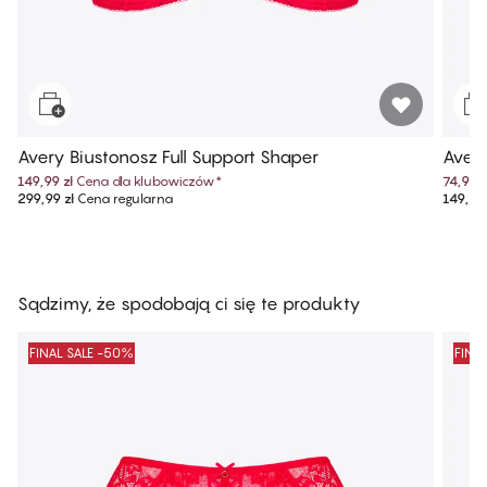
Avery Biustonosz Full Support Shaper
Avery
149,99 zł
Cena dla klubowiczów
*
74,99 z
299,99 zł
Cena regularna
149,99 
Sądzimy, że spodobają ci się te produkty
FINAL SALE -50%
FINA