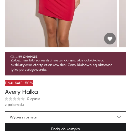
Zaloguj się
lub
zarejestruj się
za darmo, aby odblokować
ekskluzywne oferty członkowskie! Ceny klubowe są aktywne
tylko po zalogowaniu.
FINAL SALE -50%
Avery Halka
0 opinie
z poliamidu
139,99 zł
Cena dla klubowiczów
*
Wybierz rozmiar
279,99 zł
Cena regularna
Dodaj do koszyka