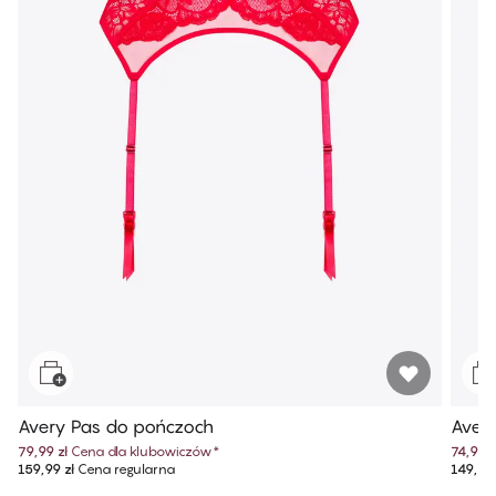
Avery Pas do pończoch
Avery
79,99 zł
Cena dla klubowiczów
*
74,99 z
159,99 zł
Cena regularna
149,99 