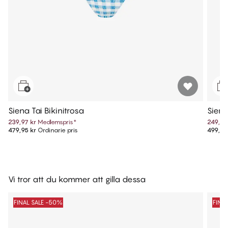
Siena Tai Bikinitrosa
Siena
239,97 kr
Medlemspris
*
249,97
479,95 kr
Ordinarie pris
499,95
Vi tror att du kommer att gilla dessa
FINAL SALE -50%
FINA