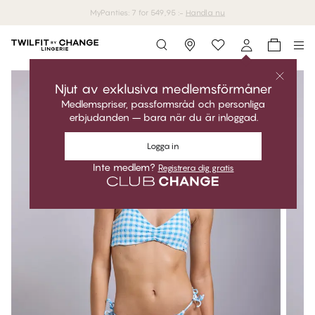
MyPanties: 7 for 549,95 :-
Handla nu
Storefinder
Njut av exklusiva medlemsförmåner
Medlemspriser, passformsråd och personliga
erbjudanden – bara när du är inloggad.
Logga in
Inte medlem?
Registrera dig gratis