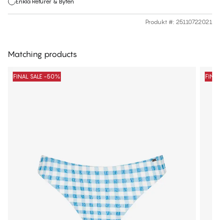
Enkla Returer & Byten
Produkt #
:
25110722021
Matching products
FINAL SALE -50%
FINA