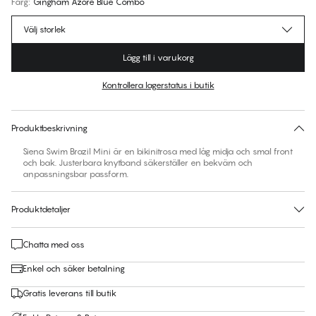
Färg
:
Gingham Azore Blue Combo
Välj storlek
Lägg till i varukorg
Kontrollera lagerstatus i butik
Ingen storlek föreslås för den här produkten
30 dagars returrätt | Gratis leverans till butik
Produktbeskrivning
Siena Swim Brazil Mini är en bikinitrosa med låg midja och smal front
och bak. Justerbara knytband säkerställer en bekväm och
anpassningsbar passform.
Produktdetaljer
Chatta med oss
Enkel och säker betalning
Gratis leverans till butik