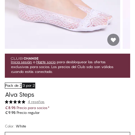
Inicia sesión
o
Hazte socio
para desbloquear las ofertas
exclusivas para socios. Los precios del Club solo son válidos
cuando estás conectado.
Pack de 2
3 por 2
Alva Steps
4 reseñas
€8.95
Precio para socios
*
€9.95
Precio regular
Color
:
White