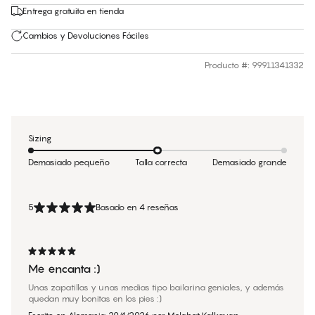
Entrega gratuita en tienda
Cambios y Devoluciones Fáciles
Producto #
:
99911341332
Sizing
Demasiado pequeño
Talla correcta
Demasiado grande
5
Basado en 4 reseñas
Me encanta :)
Unas zapatillas y unas medias tipo bailarina geniales, y además
quedan muy bonitas en los pies :)