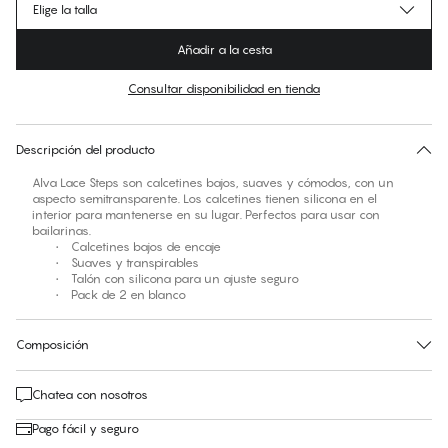
Elige la talla
Añadir a la cesta
Consultar disponibilidad en tienda
No hay talla sugerida para este artículo
30 días de devolución | Envío gratuito a la tienda
Descripción del producto
Alva Lace Steps son calcetines bajos, suaves y cómodos, con un
aspecto semitransparente. Los calcetines tienen silicona en el
interior para mantenerse en su lugar. Perfectos para usar con
bailarinas.
• Calcetines bajos de encaje
• Suaves y transpirables
• Talón con silicona para un ajuste seguro
• Pack de 2 en blanco
Composición
Chatea con nosotros
Pago fácil y seguro