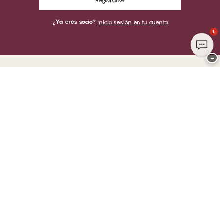
Registrarse
¿Ya eres socio?
Inicia sesión en tu cuenta
1
−
Gracias por visitar
CHANGE Lingerie
PUEDES PAGAR CON
ENVIAMOS CON