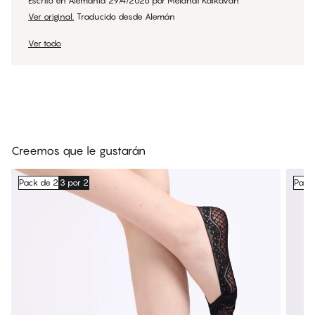
Escrito en Alemania
29/4/2026
por
Melahat Kalkavan
Ver original.
Traducido desde Alemán
Ver todo
Creemos que le gustarán
Pack de 2
3 por 2
Pack