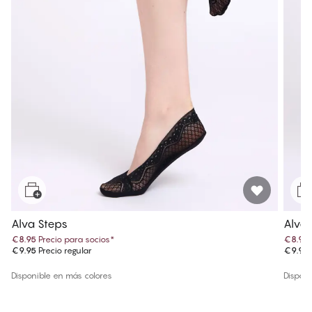
Alva Steps
Alva 
€8.95
Precio para socios
*
€8.95
€9.95
Precio regular
€9.95
Disponible en más colores
Disponi