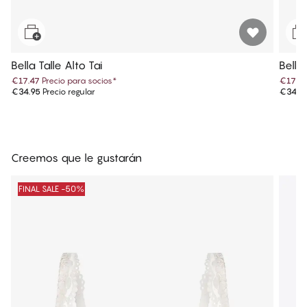
Bella Talle Alto Tai
Bella 
€17.47
Precio para socios
*
€17.4
€34.95
Precio regular
€34.9
Creemos que le gustarán
FINAL SALE -50%