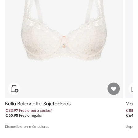
Bella Balconette Sujetadores
Maria
€32.97
Precio para socios
*
€58.4
€65.95
Precio regular
€64.9
Disponible en más colores
Disponi