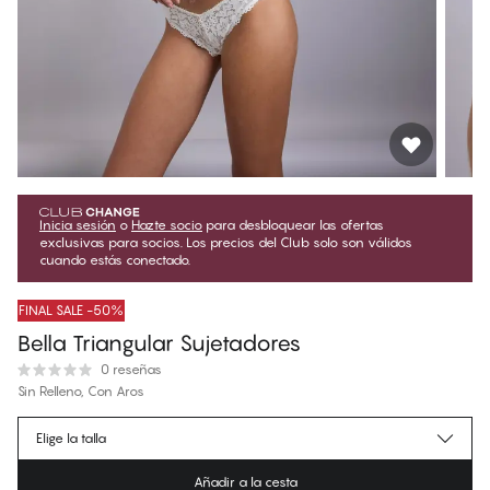
Inicia sesión
o
Hazte socio
para desbloquear las ofertas
exclusivas para socios. Los precios del Club solo son válidos
cuando estás conectado.
FINAL SALE -50%
Bella Triangular Sujetadores
0 reseñas
Sin Relleno, Con Aros
€29.97
Precio para socios
*
Elige la talla
€59.95
Precio regular
Añadir a la cesta