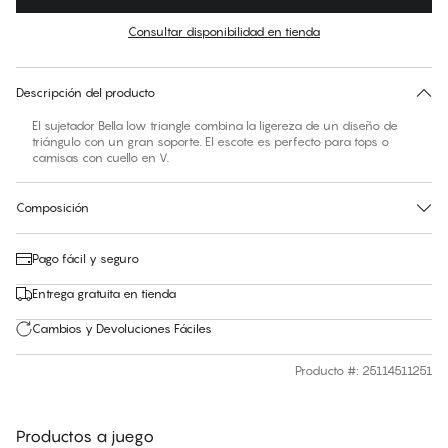
Color
:
Egret
Consultar disponibilidad en tienda
Encuentra tu talla
30 días de devolución | Envío gratuito a la tienda
Descripción del producto
El sujetador Bella low triangle combina la ligereza de un diseño de
triángulo con un gran soporte. El escote es perfecto para tops o
camisas con cuello en V.
Composición
Pago fácil y seguro
Entrega gratuita en tienda
Cambios y Devoluciones Fáciles
Producto #
:
25114511251
Productos a juego