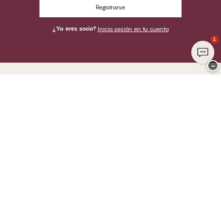
Registrarse
¿Ya eres socio?
Inicia sesión en tu cuenta
1
−
Gracias por visitar
CHANGE Lingerie
PUEDES PAGAR CON
ENVIAMOS CON