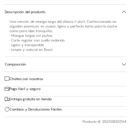
30 días de devolución | Envío gratuito a la tienda
Descripción del producto
Una versión de manga larga del clásico t-shirt. Confeccionado en
algodón premium, es suave, ligero y perfecto tanto para la noche
como para días tranquilos.
• Mangas largas sin puños
• Corte regular con cuello redondo
• Ligero y transpirable
• Limpio y natural en Rosin
Composición
Chatea con nosotros
Pago fácil y seguro
Entrega gratuita en tienda
Cambios y Devoluciones Fáciles
Producto #
:
25200832004