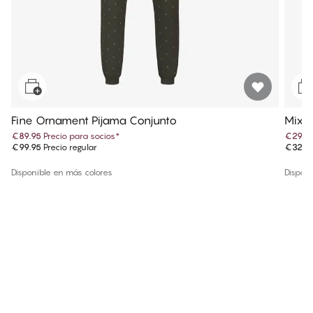
Fine Ornament Pijama Conjunto
Mix 
€89.95
Precio para socios
*
€29.6
€99.95
Precio regular
€32.9
Disponible en más colores
Disponi