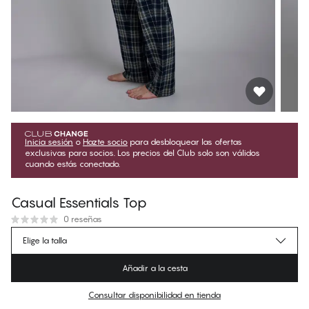
Inicia sesión
o
Hazte socio
para desbloquear las ofertas
exclusivas para socios. Los precios del Club solo son válidos
cuando estás conectado.
Casual Essentials Top
0 reseñas
€40.45
Precio para socios
*
Elige la talla
€44.95
Precio regular
Añadir a la cesta
Color
:
Rosin
Consultar disponibilidad en tienda
No hay talla sugerida para este artículo