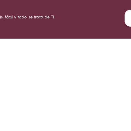
s, fácil y todo se trata de TI.
LUB CHANGE
SERVICIO
NUEST
bre Club CHANGE
Envíos
Acerca
ndiciones de suscripción
Devoluciones
Tienda
zte miembro
Tarjetas regalo
Trabaj
iciar sesión
Encontrar mi talla de sujetador
Respons
Preguntas frecuentes
Contacto
Política de denuncia de
irregularidades