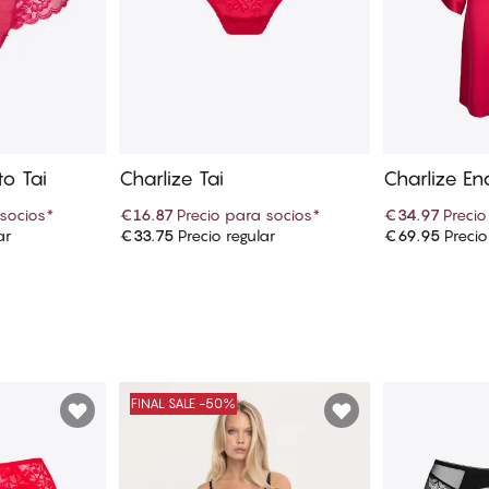
to Tai
Charlize Tai
Charlize E
 socios
*
€16.87
Precio para socios
*
€34.97
Precio
ar
€33.75
Precio regular
€69.95
Precio
 cesta
Añadir a la cesta
Añadi
FINAL SALE -50%