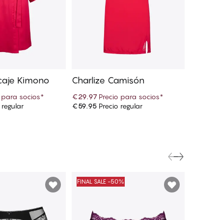
ncaje Kimono
Charlize Camisón
 para socios
*
€29.97
Precio para socios
*
 regular
€59.95
Precio regular
r a la cesta
Añadir a la cesta
FINAL SALE -50%