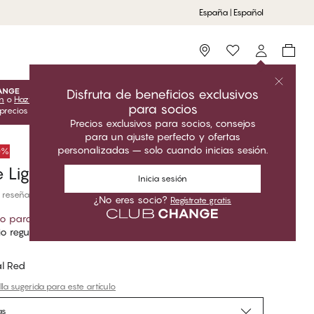
España | Español
Storefinder
Disfruta de beneficios exclusivos
ón
o
Hazte socio
para desbloquear las ofertas exclusivas para
para socios
 precios del Club solo son válidos cuando estás conectado.
Precios exclusivos para socios, consejos
para un ajuste perfecto y ofertas
personalizadas – solo cuando inicias sesión.
50%
e Liguero
Inicia sesión
 reseñas
¿No eres socio?
Regístrate gratis
io para socios
*
o regular
al Red
la sugerida para este artículo
as