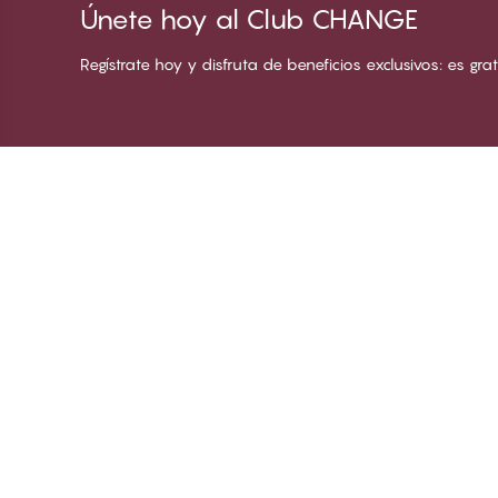
Únete hoy al Club CHANGE
Regístrate hoy y disfruta de beneficios exclusivos: es grati
Gracias por visitar
C
CHANGE Lingerie
So
Co
Ha
In