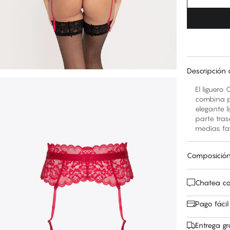
Descripción 
El liguero
combina pe
elegante l
parte tras
medias fav
Composició
Chatea co
Pago fácil
Entrega gr