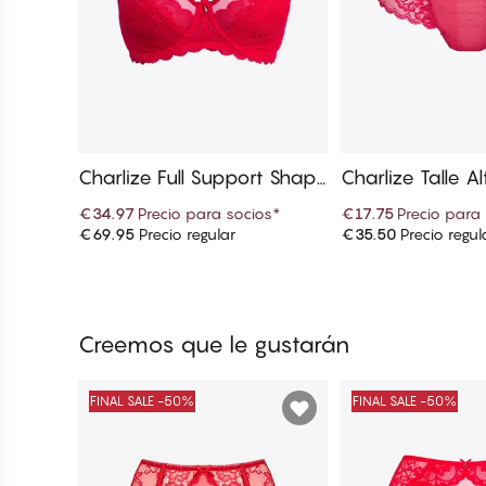
Charlize Full Support Shape
Charlize Talle Al
r Sujetadores
€34.97
Precio para socios
*
€17.75
Precio para
€69.95
Precio regular
€35.50
Precio regul
Añadir a la cesta
Añadir a la
Creemos que le gustarán
FINAL SALE -50%
FINAL SALE -50%