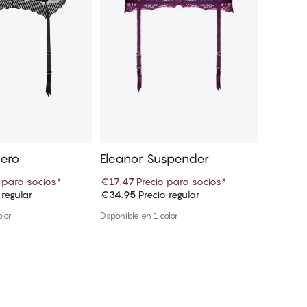
uero
Eleanor Suspender
Muse 
 para socios
*
€17.47
Precio para socios
*
€29.65
 regular
€34.95
Precio regular
€32.95
P
r a la cesta
Añadir a la cesta
olor
Disponible en 1 color
Disponible 