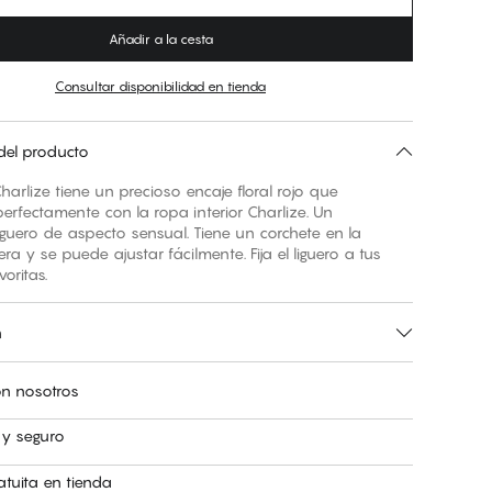
Añadir a la cesta
Consultar disponibilidad en tienda
del producto
 Charlize tiene un precioso encaje floral rojo que
rfectamente con la ropa interior Charlize. Un
iguero de aspecto sensual. Tiene un corchete en la
era y se puede ajustar fácilmente. Fija el liguero a tus
oritas.
n
n nosotros
 y seguro
atuita en tienda