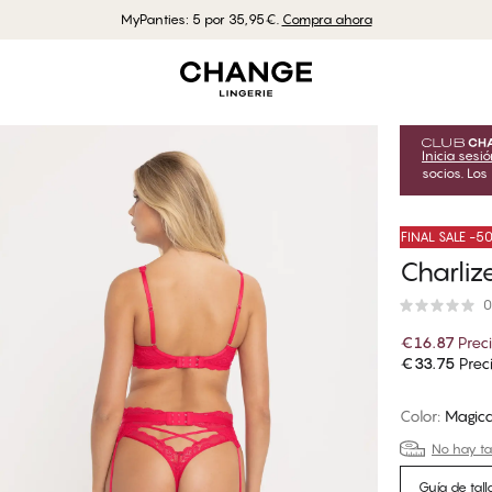
MyPanties: 5 por 35,95€.
Compra ahora
Inicia sesi
socios. Los
FINAL SALE -
Charliz
0
€16.87
Prec
€33.75
Preci
Color
:
Magic
No hay tal
Guía de tall