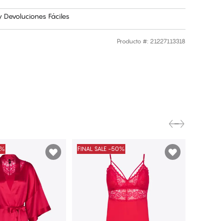
 Devoluciones Fáciles
Producto #
:
21227113318
0%
FINAL SALE -50%