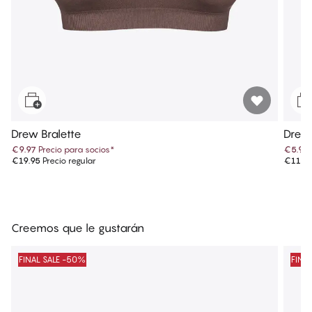
Drew Bralette
Drew 
€9.97
Precio para socios
*
€5.97
€19.95
Precio regular
€11.9
Creemos que le gustarán
FINAL SALE -50%
FINA