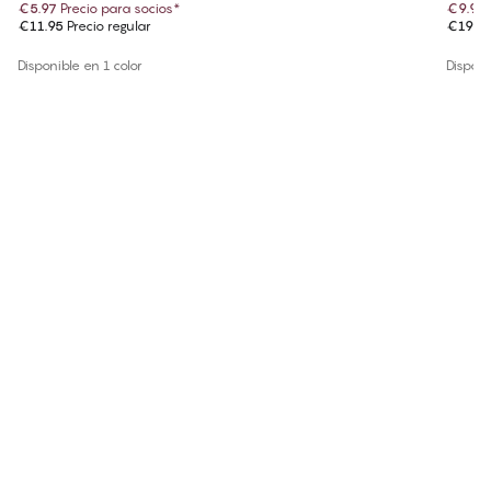
€5.97
Precio para socios
*
€9.97
€11.95
Precio regular
€19.9
Disponible en 1 color
Disponi