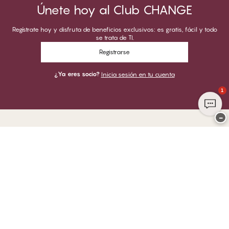
Únete hoy al Club CHANGE
Regístrate hoy y disfruta de beneficios exclusivos: es gratis, fácil y todo
se trata de TI.
Registrarse
¿Ya eres socio?
Inicia sesión en tu cuenta
1
−
Gracias por visitar
CHANGE Lingerie
PUEDES PAGAR CON