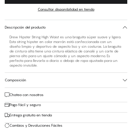
Color
:
Mustang
Consultar disponibilidad en tienda
No hay talla sugerida para este artículo
30 días de devolución | Envío gratuito a la tienda
Descripción del producto
Drew Hipster String High Waist es una braguita súper suave y ligera.
Esta string hipster en color marrón está confeccionada con un
diseño limpio y deportivo de aspecto liso y sin costuras. La braguita
de cintura alta tiene una cintura elástica de canalé y un corte de
pierna alto para un ajuste cómodo y un aspecto moderno. Es
perfecta para llevarla a diario o debajo de ropa ajustada para un
aspecto invisible.
Composición
Chatea con nosotros
Pago fácil y seguro
Entrega gratuita en tienda
Cambios y Devoluciones Fáciles