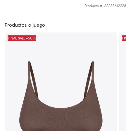
Producto #
:
22233612228
Productos a juego
FINAL SALE -50%
FINA