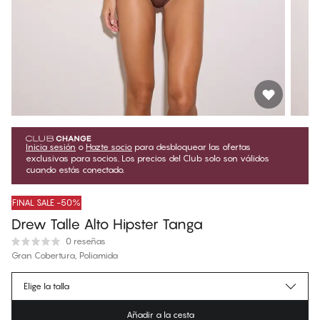
Inicia sesión
o
Hazte socio
para desbloquear las ofertas
exclusivas para socios. Los precios del Club solo son válidos
cuando estás conectado.
FINAL SALE -50%
Drew Talle Alto Hipster Tanga
0 reseñas
Gran Cobertura, Poliamida
€5.97
Precio para socios
*
Elige la talla
€11.95
Precio regular
Añadir a la cesta