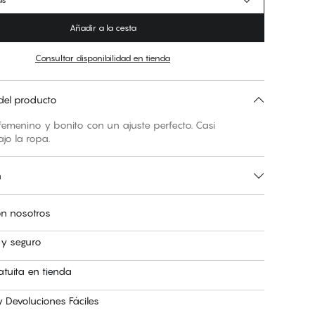
Añadir a la cesta
Consultar disponibilidad en tienda
del producto
emenino y bonito con un ajuste perfecto. Casi
ajo la ropa.
n
n nosotros
 y seguro
atuita en tienda
 Devoluciones Fáciles