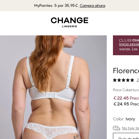
MyPanties: 5 por 35,95€.
Compra ahora
Inicia sesi
socios. Los
Floren
2
Poca Cobertura
€22.45
Prec
€24.95
Prec
Color
:
Ivory
No hay tal
Guía de tall