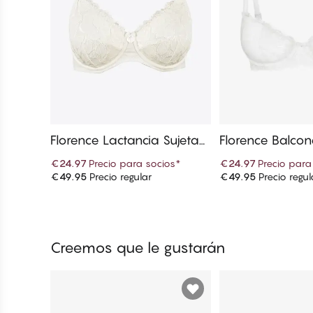
Florence Lactancia Sujetad
Florence Balcon
ores
dores
€24.97
Precio para socios
*
€24.97
Precio para
€49.95
Precio regular
€49.95
Precio regul
Añadir a la cesta
Añadir a la
Creemos que le gustarán