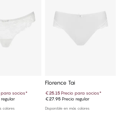
Florence Tai
Florenc
 para socios
*
€25.15
Precio para socios
*
€26.95
 regular
€27.95
Precio regular
€29.95
P
r a la cesta
Añadir a la cesta
s colores
Disponible en más colores
Disponible