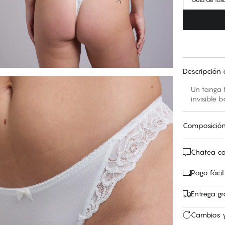
Descripción 
Un tanga f
invisible b
Composició
Chatea co
Pago fácil
Entrega gr
Cambios y