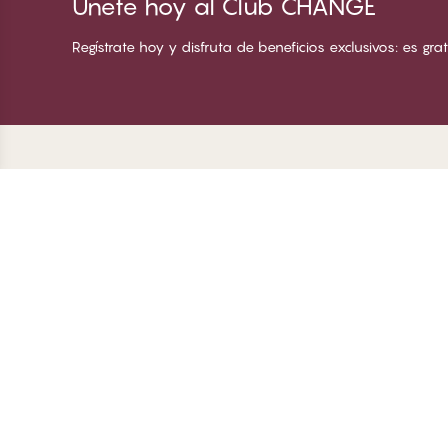
Únete hoy al Club CHANGE
Regístrate hoy y disfruta de beneficios exclusivos: es grati
Gracias por visitar
C
CHANGE Lingerie
So
Co
Ha
In