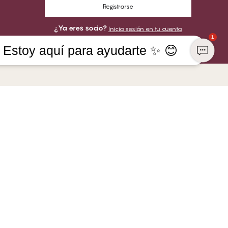
Registrarse
¿Ya eres socio?
Inicia sesión en tu cuenta
1
Estoy aquí para ayudarte ✨ 😊
RA EMPRESA
PUEDES PAGAR CON
 de CHANGE Lingerie
s
ENVIAMOS CON
ar en CHANGE
abilidad social