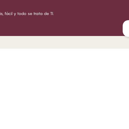
s, fácil y todo se trata de TI.
LUB CHANGE
SERVICIO
NUEST
bre Club CHANGE
Envíos
Acerca
ndiciones de suscripción
Devoluciones
Tienda
zte miembro
Tarjetas regalo
Trabaj
iciar sesión
Encontrar mi talla de sujetador
Respons
Preguntas frecuentes
Contacto
Política de denuncia de
irregularidades