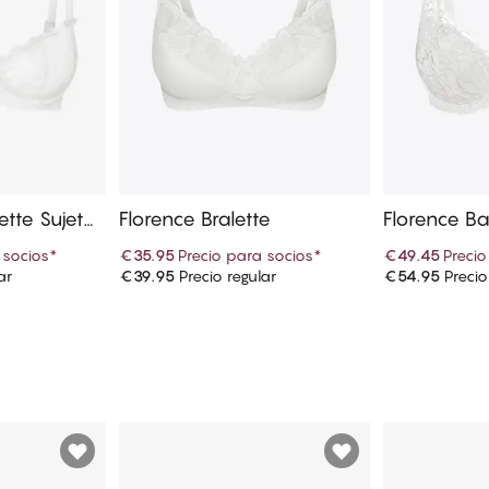
ette Sujeta
Florence Bralette
Florence Ba
dores
 socios
*
€35.95
Precio para socios
*
€49.45
Precio
ar
€39.95
Precio regular
€54.95
Precio
 cesta
Añadir a la cesta
Añadi