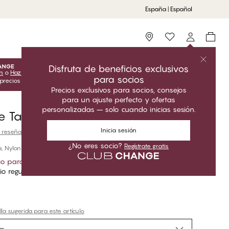
España | Español
Storefinder
Disfruta de beneficios exclusivos
ón
o
Hazte socio
para desbloquear las ofertas exclusivas para
para socios
 precios del Club solo son válidos cuando estás conectado.
Precios exclusivos para socios, consejos
para un ajuste perfecto y ofertas
personalizadas – solo cuando inicias sesión.
ce Tanga
Inicia sesión
 reseñas
¿No eres socio?
Regístrate gratis
, Nylon
io para socios
*
io regular
la sugerida para este artículo
as