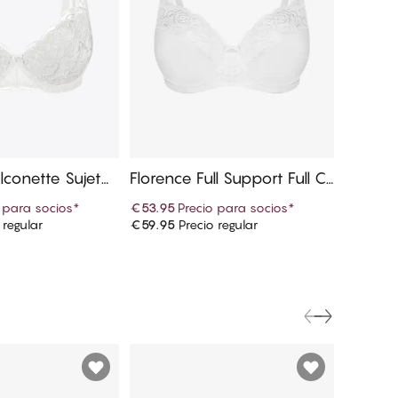
lconette Sujeta
Florence Full Support Full C
Florenc
up Sujetadores
 para socios
*
€53.95
Precio para socios
*
€25.15
P
 regular
€59.95
Precio regular
€27.95
P
r a la cesta
Añadir a la cesta