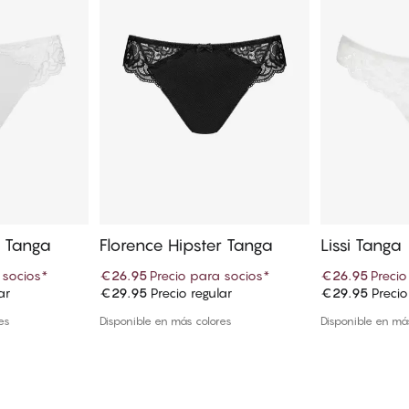
r Tanga
Florence Hipster Tanga
Lissi Tanga
 socios
*
€26.95
Precio para socios
*
€26.95
Precio
ar
€29.95
Precio regular
€29.95
Precio
 cesta
Añadir a la cesta
Añadi
es
Disponible en más colores
Disponible en má