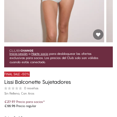
Inicia sesión
o
Hazte socio
para desbloquear las ofertas
exclusivas para socios. Los precios del Club solo son válidos
cuando estás conectado.
FINAL SALE -50%
Lissi Balconette Sujetadores
0 reseñas
Sin Relleno, Con Aros
€27.97
Precio para socios
*
€55.95
Precio regular