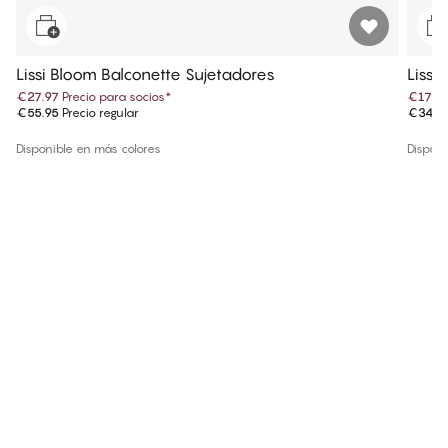
Lissi Bloom Balconette Sujetadores
Lissi 
€27.97
Precio para socios
*
€17.4
€55.95
Precio regular
€34.9
Disponible en más colores
Disponi