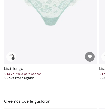
Lissi Tanga
Lissi 
€13.97
Precio para socios
*
€17.4
€27.95
Precio regular
€34.9
Creemos que le gustarán