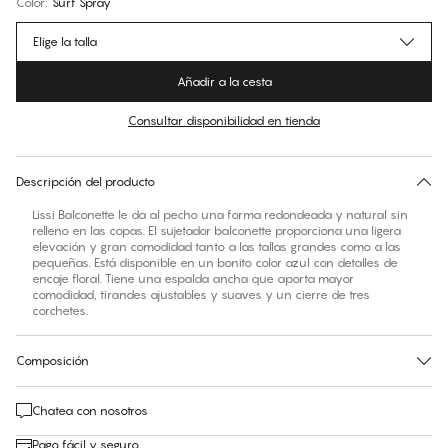
Color
:
Surf Spray
Elige la talla
Añadir a la cesta
Consultar disponibilidad en tienda
Encuentra tu talla
30 días de devolución | Envío gratuito a la tienda
Descripción del producto
Lissi Balconette le da al pecho una forma redondeada y natural sin
relleno en las copas. El sujetador balconette proporciona una ligera
elevación y gran comodidad tanto a las tallas grandes como a las
pequeñas. Está disponible en un bonito color azul con detalles de
encaje floral. Tiene una espalda ancha que aporta mayor
comodidad, tirandes ajustables y suaves y un cierre de tres
corchetes.
Composición
Chatea con nosotros
Pago fácil y seguro