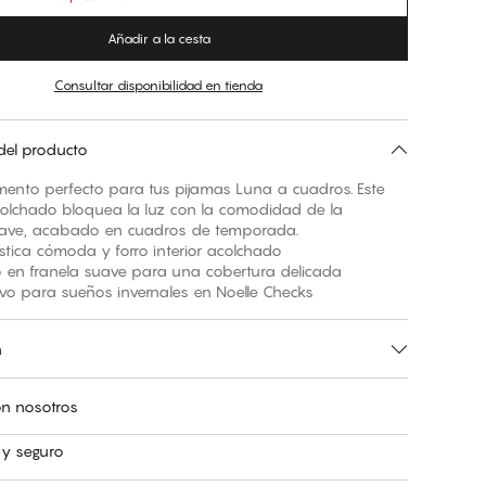
Añadir a la cesta
Consultar disponibilidad en tienda
del producto
mento perfecto para tus pijamas Luna a cuadros. Este
colchado bloquea la luz con la comodidad de la
uave, acabado en cuadros de temporada.
ástica cómoda y forro interior acolchado
 en franela suave para una cobertura delicada
tivo para sueños invernales en Noelle Checks
n
n nosotros
 y seguro