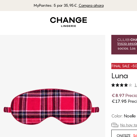
MyPanties: 5 por 35,95€.
Compra ahora
Inicia sesi
socios. Los
FINAL SALE -
Luna
1
€8.97
Preci
€17.95
Preci
Color
:
Noelle
No hay tal
ONESIZE
Só