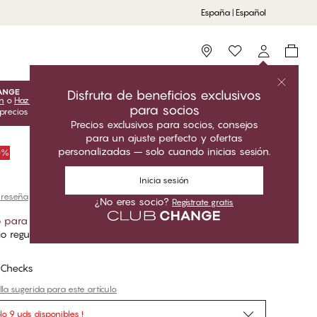
España | Español
Storefinder
Disfruta de beneficios exclusivos
ón
o
Hazte socio
para desbloquear las ofertas exclusivas para
para socios
 precios del Club solo son válidos cuando estás conectado.
Precios exclusivos para socios, consejos
para un ajuste perfecto y ofertas
personalizadas – solo cuando inicias sesión.
50%
Inicia sesión
 reseña
¿No eres socio?
Regístrate gratis
o para socios
*
o regular
 Checks
la sugerida para este artículo
lo 9 uds disponibles !