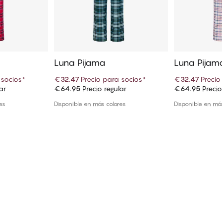
Luna Pijama
Luna Pijam
 socios
*
€32.47
Precio para socios
*
€32.47
Precio
ar
€64.95
Precio regular
€64.95
Precio
 cesta
Añadir a la cesta
Añadi
es
Disponible en más colores
Disponible en má