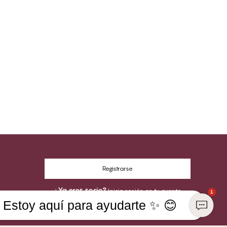
Registrarse
¿Ya eres socio?
Inicia sesión en tu cuenta
1
Estoy aquí para ayudarte ✨ 😊