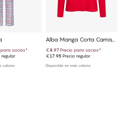
a
Alba Manga Corta Camiset
Alba M
a
ess​
 para socios
*
€8.97
Precio para socios
*
€16.77
 regular
€17.95
Precio regular
€27.95
P
r a la cesta
Añadir a la cesta
s colores
Disponible en más colores
Disponible