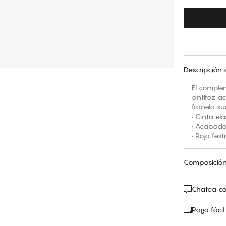
Descripción 
El comple
antifaz a
franela s
• Cinta el
• Acabado
• Rojo fes
Composició
Chatea co
Pago fácil