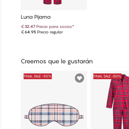
Luna Pijama
€32.47
Precio para socios
*
€64.95
Precio regular
Añadir a la cesta
Creemos que le gustarán
FINAL SALE -50%
FINAL SALE -50%