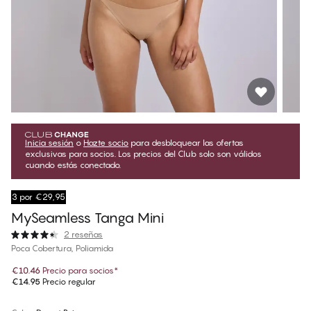
Inicia sesión
o
Hazte socio
para desbloquear las ofertas
exclusivas para socios. Los precios del Club solo son válidos
cuando estás conectado.
3 por €29,95
MySeamless Tanga Mini
2 reseñas
Poca Cobertura, Poliamida
€10.46
Precio para socios
*
€14.95
Precio regular