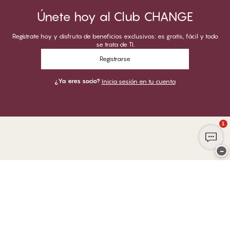
Únete hoy al Club CHANGE
Regístrate hoy y disfruta de beneficios exclusivos: es gratis, fácil y todo
se trata de TI.
Registrarse
¿Ya eres socio?
Inicia sesión en tu cuenta
1
−
Gracias por visitar
CHANGE Lingerie
PUEDES PAGAR CON