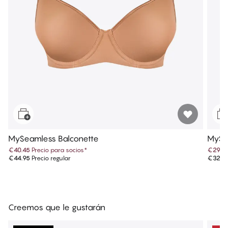
MySeamless Balconette
MySea
€40.45
Precio para socios
*
€29.6
€44.95
Precio regular
€32.9
Creemos que le gustarán