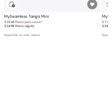
MySeamless Tanga Mini
MySe
€10.46
Precio para socios
*
€7.47
€14.95
Precio regular
€14.9
Disponible en más colores
Disponi