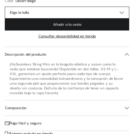
Color
:
Desert Beige
Elige la talla
Añadir a la cesta
Consultar disponibilidad en tienda
No hay talla sugerida para este artículo
30 días de devolución | Envío gratuito a la tienda
Descripción del producto
¡MySeamless String Mini es la braguita elástica y suave como la
seda que estabas buscando! Disponible en dos tallas, XS-M y L-
XXL, garantiza un ajuste perfecto para cada tipo de cuerpo.
Experimenta una comodidad extraordinaria y la sensación de llevar
una segunda piel que proporcionan sus bordes pegados y su
diseño sin costuras. Disfruta de la confianza de tener un aspecto
invisible bajo tu ropa favorita.
Composición
Pago fácil y seguro
Entrega gratuita en tienda