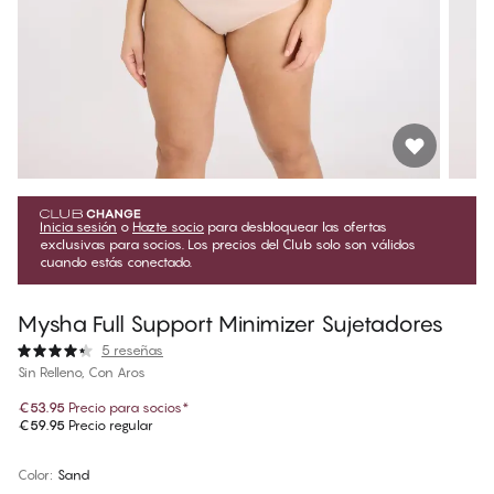
Inicia sesión
o
Hazte socio
para desbloquear las ofertas
exclusivas para socios. Los precios del Club solo son válidos
cuando estás conectado.
Mysha Full Support Minimizer Sujetadores
5 reseñas
Sin Relleno, Con Aros
€53.95
Precio para socios
*
€59.95
Precio regular
Color
:
Sand