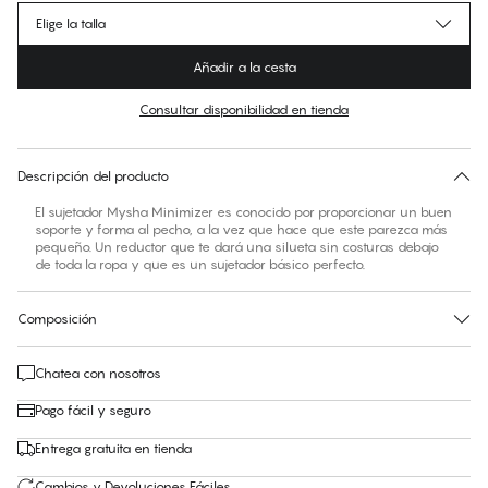
Elige la talla
Añadir a la cesta
Consultar disponibilidad en tienda
Encuentra tu talla
30 días de devolución | Envío gratuito a la tienda
Descripción del producto
El sujetador Mysha Minimizer es conocido por proporcionar un buen
soporte y forma al pecho, a la vez que hace que este parezca más
pequeño. Un reductor que te dará una silueta sin costuras debajo
de toda la ropa y que es un sujetador básico perfecto.
Composición
Chatea con nosotros
Pago fácil y seguro
Entrega gratuita en tienda
Cambios y Devoluciones Fáciles