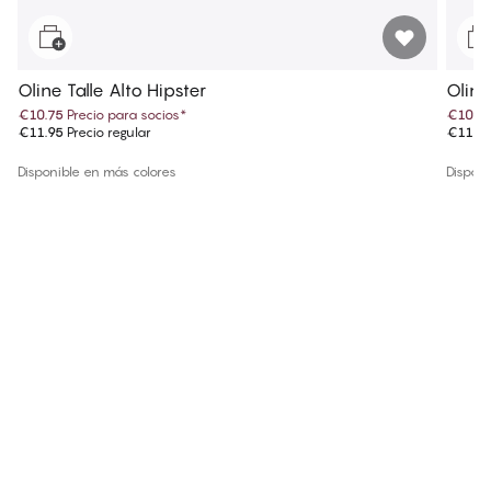
Oline Talle Alto Hipster
Oline
€10.75
Precio para socios
*
€10.7
€11.95
Precio regular
€11.9
Disponible en más colores
Disponi