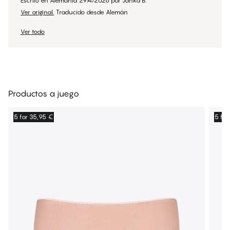
Escrito en Alemania
29/4/2026
por
Janka B.
Ver original.
Traducido desde Alemán
Ver todo
Productos a juego
5 for 35,95 €
5 for