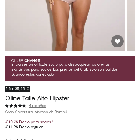
Inicia sesión
o
Hazte socio
para desbloquear las ofertas
exclusivas para socios. Los precios del Club solo son válidos
cuando estás conectado.
5 for 35,95 €
Oline Talle Alto Hipster
4 reseñas
Gran Cobertura, Viscosa de Bambú
€10.75
Precio para socios
*
€11.95
Precio regular