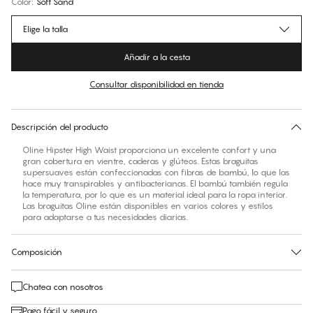
Color
:
Soft Sand
Elige la talla
Añadir a la cesta
Consultar disponibilidad en tienda
No hay talla sugerida para este artículo
30 días de devolución | Envío gratuito a la tienda
Descripción del producto
Oline Hipster High Waist proporciona un excelente confort y una
gran cobertura en vientre, caderas y glúteos. Estas braguitas
supersuaves están confeccionadas con fibras de bambú, lo que las
hace muy transpirables y antibacterianas. El bambú también regula
la temperatura, por lo que es un material ideal para la ropa interior.
Las braguitas Oline están disponibles en varios colores y estilos
para adaptarse a tus necesidades diarias.
Composición
Chatea con nosotros
Pago fácil y seguro