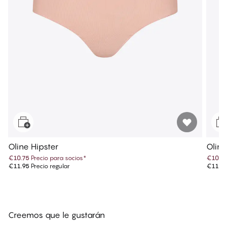
Oline Hipster
Oline
€10.75
Precio para socios
*
€10.7
€11.95
Precio regular
€11.9
Creemos que le gustarán