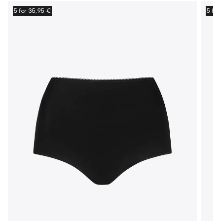
5 for 35,95 €
5 for