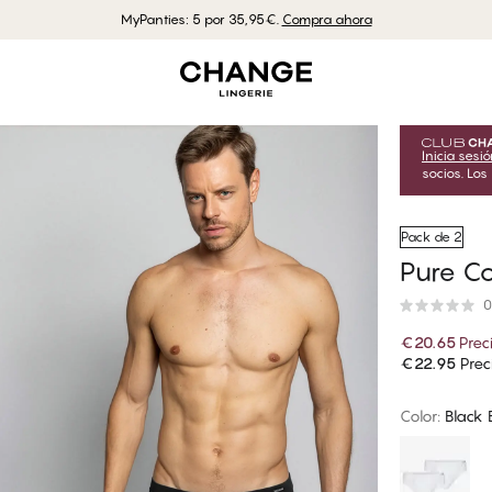
MyPanties: 5 por 35,95€.
Compra ahora
Inicia sesi
socios. Los
Pack de 2
Pure Co
0
€20.65
Prec
€22.95
Prec
Color
:
Black