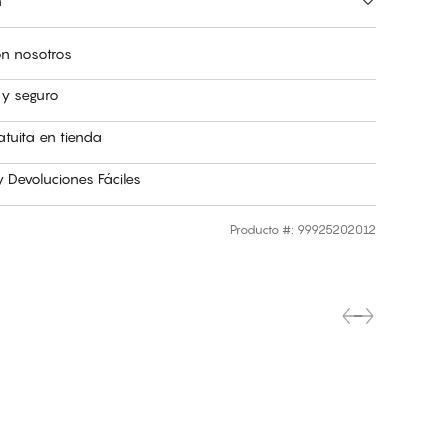
n
n nosotros
 y seguro
atuita en tienda
 Devoluciones Fáciles
Producto #
:
99925202012