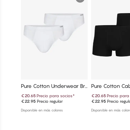
Pure Cotton Underwear Bri
Pure Cotton Calz
ef
o trunk
€20.65
Precio para socios
*
€20.65
Precio para
€22.95
Precio regular
€22.95
Precio regul
Añadir a la cesta
Añadir a la
Disponible en más colores
Disponible en más color