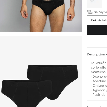
No hay tal
Guía de tall
Descripción 
La versión
corte alt
mantiene e
• Diseño 
• Abertura
• Cintura 
• Algodón 
• Pack de 