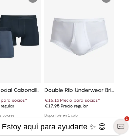
odal Calzoncillo
Double Rib Underwear Bri
Authent
k
ef
s tipo 
 para socios
*
€16.15
Precio para socios
*
€29.65
 regular
€17.95
Precio regular
€32.95
P
r a la cesta
Añadir a la cesta
s colores
Disponible en 1 color
Disponible
1
Estoy aquí para ayudarte ✨ 😊