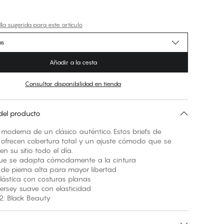
la sugerida para este artículo
as
Añadir a la cesta
Consultar disponibilidad en tienda
del producto
 moderna de un clásico auténtico. Estos briefs de
o ofrecen cobertura total y un ajuste cómodo que se
n su sitio todo el día.
que se adapta cómodamente a la cintura
 de pierna alta para mayor libertad
elástica con costuras planas
jersey suave con elasticidad
2: Black Beauty