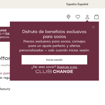
España | Español
Storefinder
Disfruta de beneficios exclusivos
ón
o
Hazte socio
para desbloquear las ofertas exclusivas para
para socios
 precios del Club solo son válidos cuando estás conectado.
Precios exclusivos para socios, consejos
para un ajuste perfecto y ofertas
personalizadas – solo cuando inicias sesión.
tton Underwear Brief
Inicia sesión
 reseñas
¿No eres socio?
Regístrate gratis
io para socios
*
io regular
 Beauty