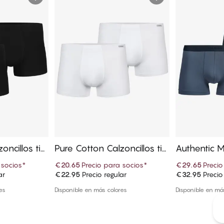
oncillos tip
Pure Cotton Calzoncillos tip
Authentic M
o trunk
s tipo trun
 socios
*
€20.65
Precio para socios
*
€29.65
Precio
ar
€22.95
Precio regular
€32.95
Precio
 cesta
Añadir a la cesta
Añadi
es
Disponible en más colores
Disponible en má