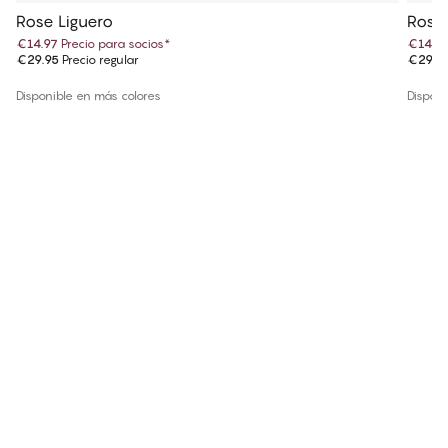
Rose Liguero
Rose
€14.97
Precio para socios
*
€14.9
€29.95
Precio regular
€29.9
Disponible en más colores
Disponi