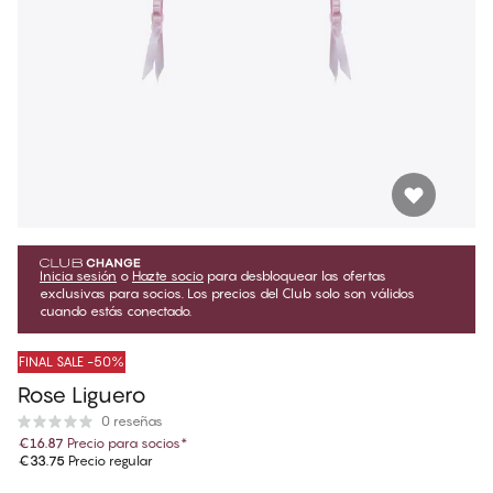
Inicia sesión
o
Hazte socio
para desbloquear las ofertas
exclusivas para socios. Los precios del Club solo son válidos
cuando estás conectado.
FINAL SALE -50%
Rose Liguero
0 reseñas
€16.87
Precio para socios
*
€33.75
Precio regular