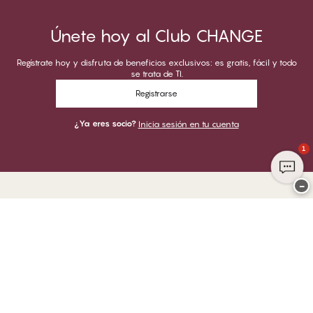
Únete hoy al Club CHANGE
Regístrate hoy y disfruta de beneficios exclusivos: es gratis, fácil y todo
se trata de TI.
Registrarse
¿Ya eres socio?
Inicia sesión en tu cuenta
1
−
Gracias por visitar
CHANGE Lingerie
PUEDES PAGAR CON