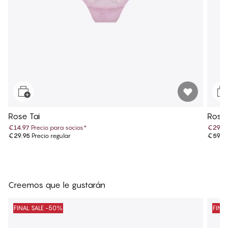
Rose Tai
Rose 
€14.97
Precio para socios
*
€29.9
€29.95
Precio regular
€59.9
Creemos que le gustarán
FINAL SALE -50%
FINA