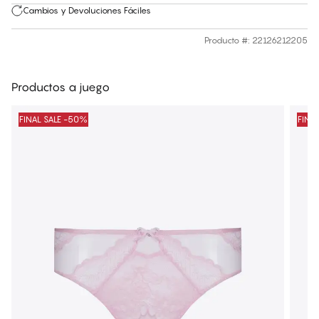
Cambios y Devoluciones Fáciles
Producto #
:
22126212205
Productos a juego
FINAL SALE -50%
FINA