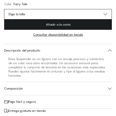
Color
:
Fairy Tale
Elige la talla
Añadir a la cesta
Consultar disponibilidad en tienda
No hay talla sugerida para este artículo
30 días de devolución | Envío gratuito a la tienda
Descripción del producto
Rose Suspender es un liguero con un encaje precioso y romántico
de un color rosa claro encantador. Un accesorio sensual para
completar tu conjunto de lencería en las ocasiones más especiales.
Puedes ajustar fácilmente el cinturón y fijar el liguero a tus medias
favoritas.
Composición
Pago fácil y seguro
Entrega gratuita en tienda